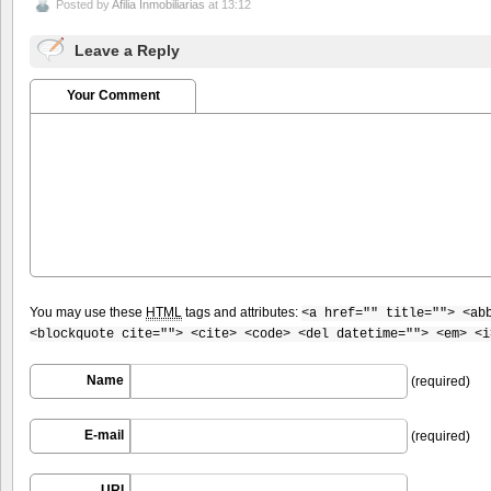
Posted by
Afilia Inmobiliarias
at 13:12
Leave a Reply
Your Comment
You may use these
HTML
tags and attributes:
<a href="" title=""> <ab
<blockquote cite=""> <cite> <code> <del datetime=""> <em> <i
Name
(required)
E-mail
(required)
URI