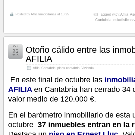
Posted by
Afilia Inmobiliarias
at 13:25
Tagged with:
Afilia
,
Aso
Cantabria
,
estadisticas 
Otoño cálido entre las inmob
Oct
26
AFILIA
2015
Afilia
,
Cantabria
,
pisos cantabria
,
Vivienda
En este final de octubre las
inmobili
AFILIA
en Cantabria han cerrado 34 
valor medio de 120.000 €.
En el barómetro inmobiliario de esta
octubre
37 inmuebles entran en la 
Destaca un
piso en Ernest Lluc,
Val