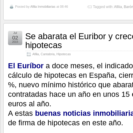
Posted by
Afilia Inmobiliarias
at 08:46
Tagged with:
Afilia
,
Baróm
Se abarata el Euribor y crec
Jul
02
hipotecas
2015
Afilia
,
Cantabria
,
Hipotecas
El Euríbor
a doce meses, el indicador
cálculo de hipotecas en España, cierr
%, nuevo mínimo histórico que abarat
contratadas hace un año en unos 15
euros al año.
A estas
buenas noticias inmobiliari
de firma de hipotecas en este año.