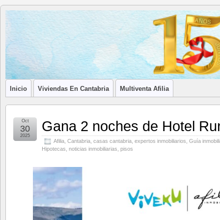
Blog de
LA ASOCIACIÓN DE LOS PROFESIONALES INMOBILIARIOS DE
Afilia
Inmobiliarias
Inicio
Viviendas En Cantabria
Multiventa Afilia
Gana 2 noches de Hotel Rur
Oct
30
2025
Afilia
,
Cantabria
,
casas cantabria
,
expertos inmobiliarios
,
Guía inmobili
Hipotecas
,
noticias inmobiliarias
,
pisos