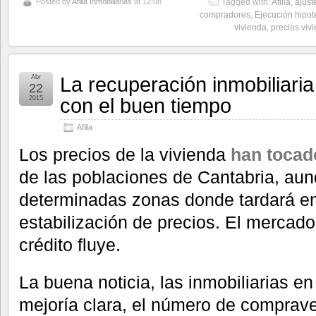
Posted by
Afilia Inmobiliarias
at 12:08
Tagged with:
Afilia
,
ajust
compradores
,
Ejecución hipot
vivienda
,
precios viv
La recuperación inmobiliaria
Abr
22
con el buen tiempo
2015
Afilia
Los precios de la vivienda
han tocad
de las poblaciones de Cantabria, au
determinadas zonas donde tardará en
estabilización de precios. El mercad
crédito fluye.
La buena noticia, las inmobiliarias e
mejoría clara, el número de comprav