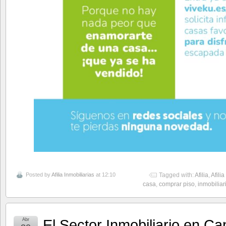
Posted by
Afilia Inmobiliarias
at 12:10
Tagged with:
Afilia
,
Afilia
casa
,
comprar piso
,
inmobiliar
El Sector Inmobiliario en Ca
Abr