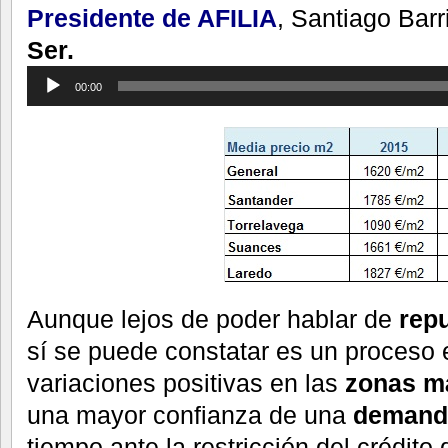
Presidente de AFILIA
, Santiago Barr
Ser.
Reproductor
de
audio
00:00
Aunque lejos de poder hablar de
rep
sí se puede constatar es un proceso 
variaciones positivas en las
zonas m
una mayor confianza de una
demand
tiempo ante la restricción del crédit