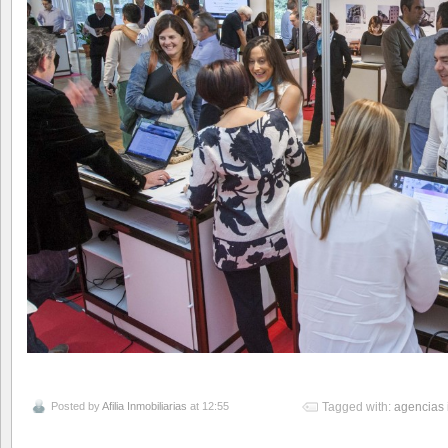
Posted by
Afilia Inmobiliarias
at 12:55
Tagged with:
agencias 