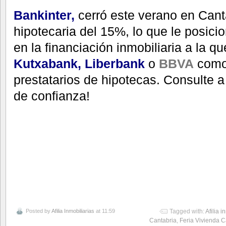
Bankinter,
cerró este verano en Cant
hipotecaria del 15%, lo que le posici
en la financiación inmobiliaria a la q
Kutxabank,
Liberbank
o
BBVA
como 
prestatarios de hipotecas. Consulte a
de confianza!
Posted by
Afilia Inmobiliarias
at 11:59
Tagged with:
Afilia i
Cantabria
,
Feria Vivienda C