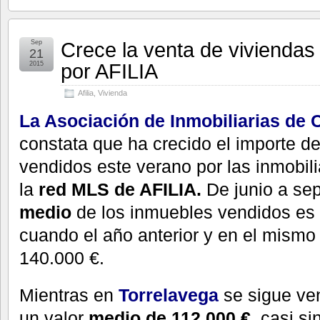
Crece la venta de viviendas
Sep
21
por AFILIA
2015
Afilia
,
Vivienda
La Asociación de Inmobiliarias de 
constata que ha crecido el importe d
vendidos este verano por las inmobili
la
red MLS de AFILIA.
De junio a se
medio
de los inmuebles vendidos es 
cuando el año anterior y en el mismo
140.000 €.
Mientras en
Torrelavega
se sigue ve
un valor
medio de 112.000 €,
casi sin