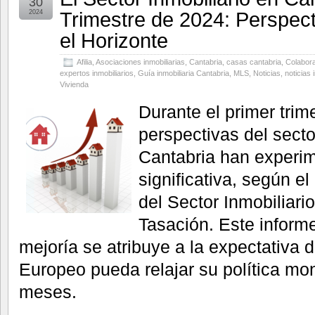
30
Trimestre de 2024: Perspect
2024
el Horizonte
Afilia
,
Asociaciones inmobiliarias
,
Cantabria
,
casas cantabria
,
Colabora
expertos inmobiliarios
,
Guía inmobiliaria Cantabria
,
MLS
,
Noticias
,
noticias 
Vivienda
Durante el primer trim
perspectivas del secto
Cantabria han experi
significativa, según e
del Sector Inmobiliar
Tasación. Este inform
mejoría se atribuye a la expectativa 
Europeo pueda relajar su política mo
meses.