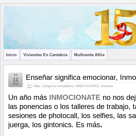
Blog de
LA ASOCIACIÓN DE LOS PROFESIONALES INMOBILIARIOS DE
Afilia
Inmobiliarias
Inicio
Viviendas En Cantabria
Multiventa Afilia
Jul
Enseñar significa emocionar, Inm
11
2014
Afilia
,
Congreso Inmobiliario
,
INMOCIONATE
,
Vivienda
Un año más
INMOCIONATE
no nos deja
las ponencias o los talleres de trabajo,
sesiones de photocall, los selfies, las 
juerga, los gintonics. Es más
.