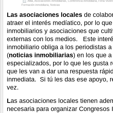
Afilia
,
Asociaciones inmobiliarias
,
Conferencia inmobiliaria
,
Feria Vivie
Formación inmobiliaria
,
Noticias
Las asociaciones locales
de colabo
atraer el interés medíatico, por lo q
inmobiliarios y asociaciones que cult
externas con los medios. Este inter
inmobiliario obliga a los periodistas 
(
noticias inmobiliarias
) en los que 
especializados, por lo que les gusta r
que les van a dar una respuesta rápid
inmediata. Si tú les das ese apoyo, re
vez.
L
as asociaciones locales tienen adem
necesaria para organizar Congresos I