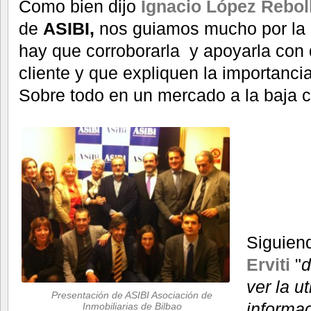
Como bien dijo
Ignacio López Rebol
de
ASIBI,
nos guiamos mucho por la "i
hay que corroborarla y apoyarla con
cliente y que expliquen la importanci
Sobre todo en un mercado a la baja 
Siguien
Erviti
"
d
ver la ut
Presentación de ASIBI Asociación de
informa
Inmobiliarias de Bilbao