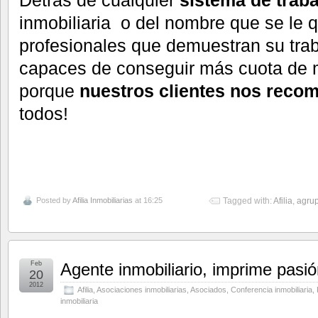
Detras de cualquier
sistema de trab
inmobiliaria o del nombre que se le q
profesionales que demuestran su trab
capaces de conseguir más cuota de
porque
nuestros clientes nos reco
todos!
Posted by
Afilia Inmobiliarias
at 16:25
Tagged with:
Afilia
,
agrup
Feb
Agente inmobiliario, imprime pasió
20
2012
Afilia
,
Asociaciones inmobiliarias
,
Asociados
,
Conferencia inmobiliaria
,
inmobiliaria