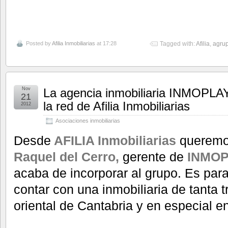
Posted by
Afilia Inmobiliarias
at 17:28
Tagged with:
Afilia
,
agrup
Nov
La agencia inmobiliaria INMOPLAY
21
la red de Afilia Inmobiliarias
2012
Asociaciones inmobiliarias
Desde
AFILIA Inmobiliarias
queremo
Raquel del Cerro,
gerente de
INMOP
acaba de incorporar al grupo. Es para
contar con una inmobiliaria de tanta 
oriental de Cantabria y en especial e