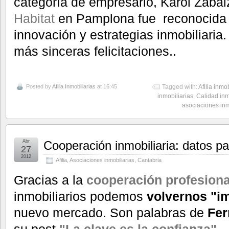
categoría de empresario, Karol Zabal
Habitat
en Pamplona fue reconocida 
innovación y estrategias inmobiliaria
más sinceras felicitaciones..
Posted by
Afilia Inmobiliarias
at 16:45
Tagged with:
Afilia inmob
inmobiliarias
,
Calidad inm
asociaciones inm
Abr
Cooperación inmobiliaria: datos p
27
2012
Afilia
,
Asociaciones inmobiliarias
,
Cantabria
Gracias a la
cooperación profesion
inmobiliarios podemos
volvernos "im
nuevo mercado. Son palabras de
Fer
su post
"La clave es la confianza".