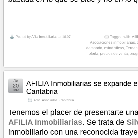
Posted by
Afilia Inmobiliarias
at 16:07
Tagged with:
Afil
Asociaciones inmobiliarias
,
demanda
,
estadísticas
,
Fernand
oferta
,
precios de venta
,
prog
Abr
AFILIA Inmobiliarias se expande e
20
Cantabria
2012
Afilia
,
Asociados
,
Cantabria
Tenemos el placer de presentarte un
AFILIA Inmobiliarias
. Se trata de
Sil
inmobiliario con una reconocida traye