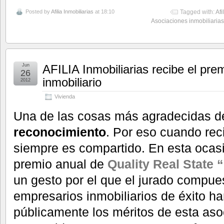
Posted by
Afilia Inmobiliarias
at 18:10
Tagged with:
Afi
Asociaciones inmobiliarias
Jun
AFILIA Inmobiliarias recibe el prem
26
inmobiliario
2012
Vivienda
Una de las cosas más agradecidas d
reconocimiento
. Por eso cuando rec
siempre es compartido. En esta ocas
premio anual de
Quality Real State 
un gesto por el que el jurado compue
empresarios inmobiliarios de éxito h
públicamente los méritos de esta as