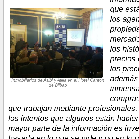
que est
los agen
propieda
mercado
los hist
precios 
los prec
además 
Inmobiliarios de Asibi y Afilia en el Hotel Carlton
de Bilbao
inmensa
comprad
que trabajan mediante profesionale
los intentos que algunos están haci
mayor parte de la información es inve
basada en lo que se pide y no en lo q