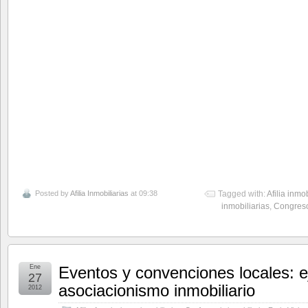
Posted by
Afilia Inmobiliarias
at 09:38
Tagged with:
Afilia inmob
inmobiliarias
,
Congreso
Ene
Eventos y convenciones locales: 
27
asociacionismo inmobiliario
2012