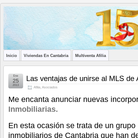
Blog de
LA ASOCIACIÓN DE LOS PROFESIONALES INMOBILIARIOS DE
Afilia
Inmobiliarias
Inicio
Viviendas En Cantabria
Multiventa Afilia
Ene
Las ventajas de unirse al MLS de 
25
2013
Afilia
,
Asociados
Me encanta anunciar nuevas incorpo
Inmobiliarias.
En esta ocasión se trata de un grupo
inmobiliarios de Cantabria que han de