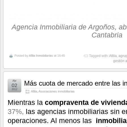
Agencia Inmobiliaria de Argoños, ab
Cantabria
Posted by
Afilia Inmobiliarias
at 16:45
Tagged with:
Afilia
,
agrup
gestión 
Abr
Más cuota de mercado entre las in
02
2012
Afilia
,
Asociaciones inmobiliarias
Mientras la
compraventa de viviend
37%,
las agencias inmobiliarias sin
operaciones. Al menos las
inmobilia