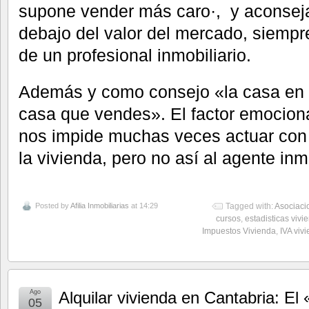
supone vender más caro·, y aconseja
debajo del valor del mercado, siempr
de un profesional inmobiliario.
Además y como consejo «la casa en l
casa que vendes». El factor emocion
nos impide muchas veces actuar con 
la vivienda, pero no así al agente inmo
Posted by
Afilia Inmobiliarias
at 14:29
Tagged with:
Asociaci
cursos
,
estadisticas vivi
Impuestos Vivienda
,
IVA viv
Ago
Alquilar vivienda en Cantabria: E
05