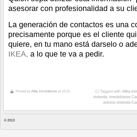
asesorar con profesionalidad a su cli
La generación de contactos es una co
precisamente porque es el cliente qui
quiere, en tu mano está darselo o ade
IKEA,
a lo que te va a pedir.
Posted by
Afilia Inmobiliarias
at 15:21
Tagged with:
Afilia in
vivienda
,
inmobiliarias Ca
precios vivienda Ca
© 2013