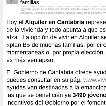
familias
2011
Afilia
,
Alquiler pisos Santander
,
Alquiler pisos Torrelavega
,
Asociaciones
Asociados
,
Cantabria
,
casas cantabria
,
Noticias
,
pisos
,
pisos cantabria
,
Vi
Hoy el
Alquiler en Cantabria
represe
de la vivienda y todo apunta a que es
alza. La opción de vivir en Alquiler s
«plan B» de muchas familias, por cir
momentaneas o por propia elección,
es más ventajoso.
El Gobierno de Cantabria ofrece ayud
puedes consultar en su pág.
www.viv
ayudas van destinadas a la emancipa
las que se beneficián ya
3490 jóvene
incentivos del Gobierno por el fomento