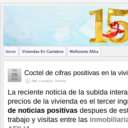
Blog de
LA ASOCIACIÓN DE LOS PROFESIONALES INMOBILIARIOS DE
Afilia
Inmobiliarias
Inicio
Viviendas En Cantabria
Multiventa Afilia
Sep
Coctel de cifras positivas en la vi
05
2014
Afilia
,
Cantabria
,
Vivienda
La reciente noticia de la subida inter
precios de la vivienda es el tercer in
de noticias positivas
despues de es
trabajo y visitas entre las
inmobiliari