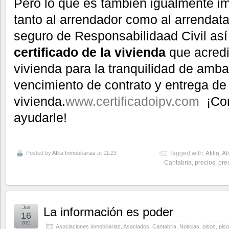
Pero lo que es también igualmente im
tanto al arrendador como al arrendatar
seguro de Responsabilidaad Civil así
certificado de la vivienda
que acredit
vivienda para la tranquilidad de amba
vencimiento de contrato y entrega de 
vivienda.
www.certificadoipv.com
¡Con
ayudarle!
Posted by
Afilia Inmobiliarias
at 11:23
Tagged with:
Afilia
,
Af
Cantabria
,
precios
,
pre
Jun
La información es poder
16
2011
Asociaciones inmobiliarias
,
Asociados
,
Cantabria
,
Noticias
,
pisos
,
piso