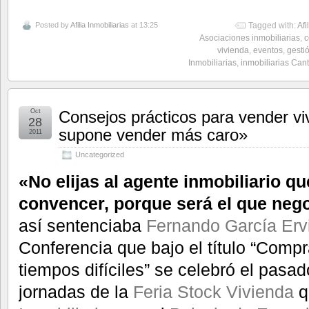
Posted by
Afilia Inmobiliarias
at 13:25
Tagged with:
Afi
Asociaciones inmobiliarias
,
c
vivienda
,
eventos
,
gesti
Inmobiliarias
,
inmobiliarias Can
Oct
Consejos prácticos para vender vi
28
supone vender más caro»
2011
Uncategorized
«No elijas al agente inmobiliario qu
convencer, porque será el que neg
así sentenciaba
Fernando García Ervi
Conferencia que bajo el título “Compr
tiempos difíciles” se celebró el pasa
jornadas de la
Feria Stock Vivienda
q