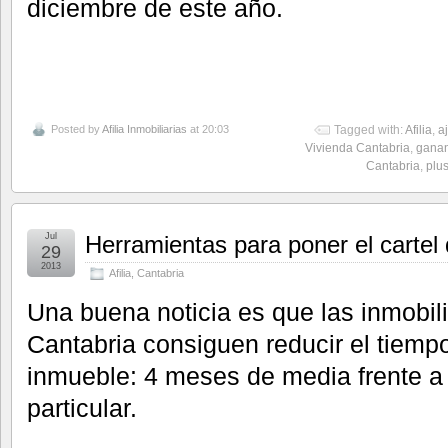
diciembre de este año.
Posted by
Afilia Inmobiliarias
at 20:03
Tagged with:
Afilia
,
a
Vivienda Cantabria
,
ganan
Cantabria
,
plus
Jul
Herramientas para poner el cart
29
2013
Afilia
,
Cantabria
Una buena noticia es que las inmobili
Cantabria consiguen reducir el tiemp
inmueble: 4 meses de media frente a
particular.