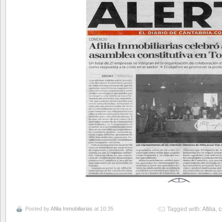
Posted by
Afilia Inmobiliarias
at 10:35
Tagged with:
Afilia
,
c