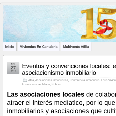
Blog de
LA ASOCIACIÓN DE LOS PROFESIONALES INMOBILIARIOS DE
Afilia
Inmobiliarias
Inicio
Viviendas En Cantabria
Multiventa Afilia
Ene
Eventos y convenciones locales: 
27
asociacionismo inmobiliario
2012
Afilia
,
Asociaciones inmobiliarias
,
Conferencia inmobiliaria
,
Feria Vivie
Formación inmobiliaria
,
Noticias
Las asociaciones locales
de colabo
atraer el interés medíatico, por lo q
inmobiliarios y asociaciones que cult