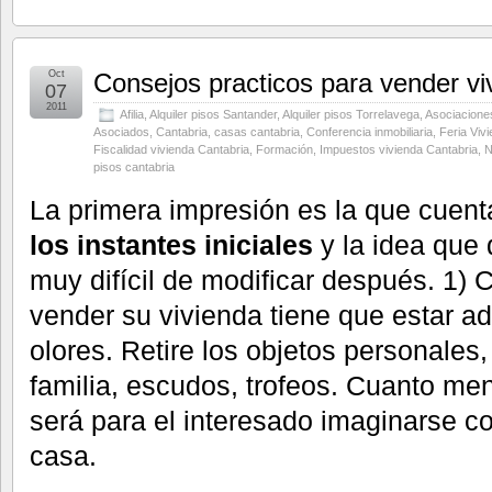
Oct
Consejos practicos para vender vi
07
2011
Afilia
,
Alquiler pisos Santander
,
Alquiler pisos Torrelavega
,
Asociaciones
Asociados
,
Cantabria
,
casas cantabria
,
Conferencia inmobiliaria
,
Feria Viv
Fiscalidad vivienda Cantabria
,
Formación
,
Impuestos vivienda Cantabria
,
N
pisos cantabria
La primera impresión es la que cuent
los instantes iniciales
y la idea que 
muy difícil de modificar después. 1) C
vender su vivienda tiene que estar ad
olores. Retire los objetos personales, 
familia, escudos, trofeos. Cuanto me
será para el interesado imaginarse c
casa.