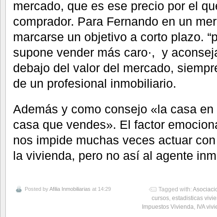
mercado, que es ese precio por el q
comprador. Para Fernando en un mer
marcarse un objetivo a corto plazo. “
supone vender más caro·, y aconseja
debajo del valor del mercado, siempr
de un profesional inmobiliario.
Además y como consejo «la casa en l
casa que vendes». El factor emocion
nos impide muchas veces actuar con 
la vivienda, pero no así al agente inmo
Posted by
Afilia Inmobiliarias
at 14:29
Tagged with:
Asociaci
cursos
,
estadisticas vivi
Impuestos Vivienda
,
IVA viv