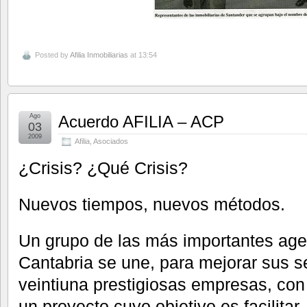
Posted by
Afilia Inmobiliarias
at 13:54
Ago
Acuerdo AFILIA – ACP
03
2009
Afilia
,
Asociados
¿Crisis? ¿Qué Crisis?
Nuevos tiempos, nuevos métodos.
Un grupo de las más importantes agen
Cantabria se une, para mejorar sus s
veintiuna prestigiosas empresas, con 
un proyecto cuyo objetivo es facilitar,