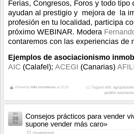
Ferias, Congresos, Foros y todo tipo
ayudan al prestigio y mejora de la 
profesión en tu localidad, participa c
próximo WEBINAR. Modera
Fernando 
contaremos con las experiencias de 
Ejemplos de asociacionismo inmobi
AIC
(Calafel);
ACEGI
(Canarias)
AFIL
Posted by
Afilia Inmobiliarias
at 12:23
Tagged with:
agrupaciones
gestión asociacio
Oct
Consejos prácticos para vender vi
28
supone vender más caro»
2011
Uncategorized