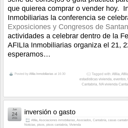
que quierea comprar o vender hoy. In
Inmobiliarias la conferencia se celeb
Exposiciones y Congresos de Santan
actividades a celebrar dentro de la F
AFILIa Inmobiliarias organiza el 21, 
esperamos…
Posted by
Afilia Inmobiliarias
at 16:30
Tagged with:
Afilia
,
Afil
estadisticas vivienda
,
eventos
,
Cantabria
,
IVA vivienda Canta
Jun
inversión o gasto
24
2011
Afilia
,
Asociaciones inmobiliarias
,
Asociados
,
Cantabria
,
casas cantabr
Noticias
,
pisos
,
pisos cantabria
,
Vivienda