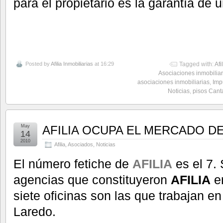
para el propietario es la garantía de u
Posted by
Afilia Inmobiliarias
at 16:29
Tagged with:
Afi
Asociaciones inmobiliar
asociaciones inmobiliarias
,
Imp
Noticias
,
pisos Cant
May
AFILIA OCUPA EL MERCADO D
14
2010
Afilia
,
Asociados
,
Noticias
El número fetiche de
AFILIA
es el 7. 
agencias que constituyeron
AFILIA
en
siete oficinas son las que trabajan e
Laredo.