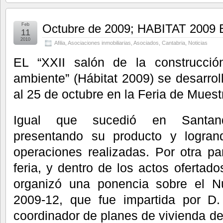
Feb
Octubre de 2009; HABITAT 20
11
2010
Afilia
,
Asociaciones inmobiliarias
,
Asociados
,
Cantabria
,
Noticias
EL “XXII salón de la construcció
ambiente” (Hábitat 2009) se desarrol
al 25 de octubre en la Feria de Muest
Igual que sucedió en Santande
presentando su producto y logran
operaciones realizadas. Por otra pa
feria, y dentro de los actos oferta
organizó una ponencia sobre el N
2009-12, que fue impartida por D.
coordinador de planes de vivienda de