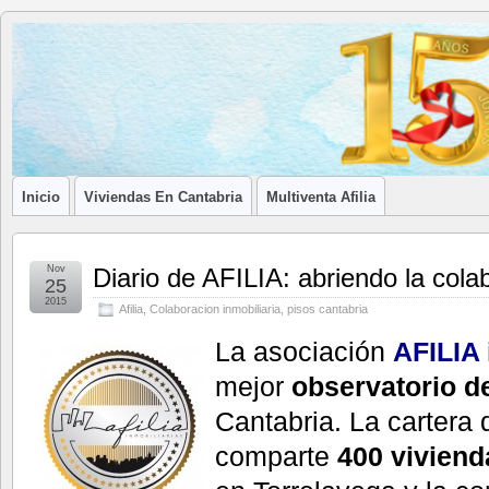
Blog de
LA ASOCIACIÓN DE LOS PROFESIONALES INMOBILIARIOS DE
Afilia
Inmobiliarias
Inicio
Viviendas En Cantabria
Multiventa Afilia
Nov
Diario de AFILIA: abriendo la cola
25
2015
Afilia
,
Colaboracion inmobiliaria
,
pisos cantabria
La asociación
AFILIA 
mejor
observatorio de
Cantabria. La cartera 
comparte
400 vivien