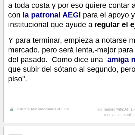
a toda costa y por eso quiere contar
con
la patronal AEGI
para el apoyo y
institucional que ayude a r
egular el e
Y para terminar, empieza a notarse m
mercado, pero será lenta,-mejor para
del pasado. Como dice una
amiga m
que subir del sótano al segundo, per
piso".
Posted by
Afilia Inmobiliarias
at 10:36
Tagged with:
Afilia
,
mercado inmobilia