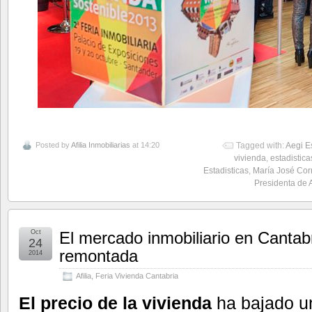
Posted by
Afilia Inmobiliarias
at 14:20
Tagged with:
Aegi 
vivienda
,
estadistica
Estadisticas
,
María José Cor
Presidenta de 
Oct
El mercado inmobiliario en Cantabri
24
remontada
2014
Afilia
,
Feria Vivienda Cantabria
El precio de la vivienda
ha bajado 