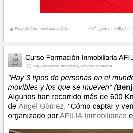
Posted by
Afilia Inmobiliarias
at 16:21
Tagged with:
Afilia
,
Asoci
i
Feb
Curso Formación Inmobiliaria AFI
16
2012
Afilia
,
Asociaciones inmobiliarias
,
Formación inmobiliaria
"Hay 3 tipos de personas en el mundo
movibles y los que se mueven" (
Benj
Algunos han recorrido más de 600 Km 
de
Ángel Gómez,
"Cómo captar y vend
organizado por
AFILIA Inmobiliarias
e