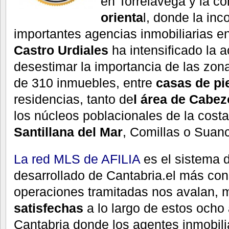
en Torrelavega y la c
orienta
l, donde la inc
importantes agencias inmobiliarias e
Castro Urdiales
ha intensificado la a
desestimar la importancia de las zon
de 310 inmuebles, entre
casas de pi
residencias, tanto de
l área de Cabez
los núcleos poblacionales de la cost
Santillana del Mar
, Comillas o Suan
La red MLS de AFILIA
es el sistema 
desarrollado de Cantabria.el más con
operaciones tramitadas nos avalan,
satisfechas
a lo largo de estos ocho
Cantabria donde los agentes inmobili