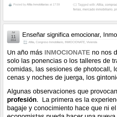
Posted by
Afilia Inmobiliarias
at 17:59
Tagged with:
Afilia
,
comprad
ferias
,
mercado inmobiliario
,
p
Jul
Enseñar significa emocionar, Inm
11
2014
Afilia
,
Congreso Inmobiliario
,
INMOCIONATE
,
Vivienda
Un año más
INMOCIONATE
no nos de
solo las ponencias o los talleres de t
comidas, las sesiones de photocall, lo
cenas y noches de juerga, los ginton
Algunas observaciones que provoca
profesión
. La primera es la experien
bagaje y conocimiento hace que ni el
economistas pueda hacer una nueva l