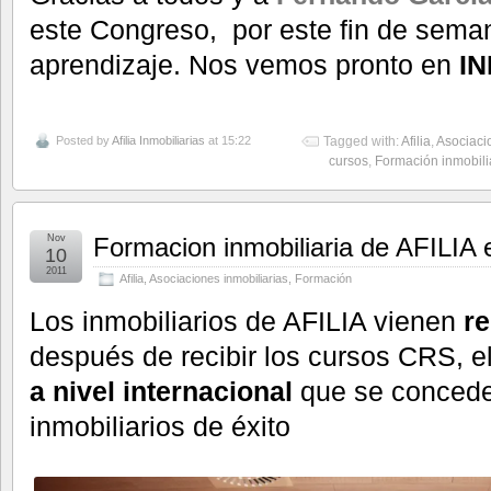
este Congreso, por este fin de sema
aprendizaje. Nos vemos pronto en
I
Posted by
Afilia Inmobiliarias
at 15:22
Tagged with:
Afilia
,
Asociaci
cursos
,
Formación inmobili
Nov
Formacion inmobiliaria de AFILIA 
10
2011
Afilia
,
Asociaciones inmobiliarias
,
Formación
Los inmobiliarios de AFILIA vienen
re
después de recibir los cursos CRS, e
a nivel internacional
que se concede
inmobiliarios de éxito