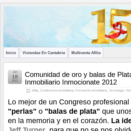
Blog de
LA ASOCIACIÓN DE LOS PROFESIONALES INMOBILIARIOS DE
Afilia
Inmobiliarias
Inicio
Viviendas En Cantabria
Multiventa Afilia
Jun
Comunidad de oro y balas de Plat
18
Inmobiliario Inmocionate 2012
2012
Afilia
,
Conferencia inmobiliaria
,
Formación inmobiliaria
,
Tecnologia
,
Viv
Lo mejor de un Congreso profesional 
"perlas"
o
"balas de plata"
que unos
en la memoria y en el corazón.
La id
J
eff Turner
, para que no se nos olvid