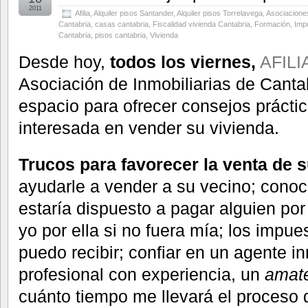
2011
Afilia
,
Alquiler pisos Santander
,
Alquiler pisos Torrelavega
,
Asociaciones
Cantabria
,
casas cantabria
,
Fiscalidad vivienda Cantabria
,
Formación
,
Imp
Cantabria
,
pisos cantabria
,
Vivienda
Desde hoy,
todos los viernes,
AFILIA
Asociación de Inmobiliarias de Canta
espacio para ofrecer consejos prácti
interesada en vender su vivienda.
Trucos para favorecer la venta de s
ayudarle a vender a su vecino; conoce
estaría dispuesto a pagar alguien po
yo por ella si no fuera mía; los impu
puedo recibir; confiar en un agente in
profesional con experiencia, un
amat
cuánto tiempo me llevará el proceso 