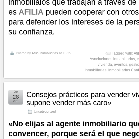
inmobiliaios que trabajan a través 
es
AFILIA
pueden cooperar con otros
para defender los intereses de la per
su confianza.
Posted by
Afilia Inmobiliarias
at 13:25
Tagged with:
Afi
Asociaciones inmobiliarias
,
c
vivienda
,
eventos
,
gesti
Inmobiliarias
,
inmobiliarias Can
Oct
Consejos prácticos para vender vi
28
supone vender más caro»
2011
Uncategorized
«No elijas al agente inmobiliario qu
convencer, porque será el que neg