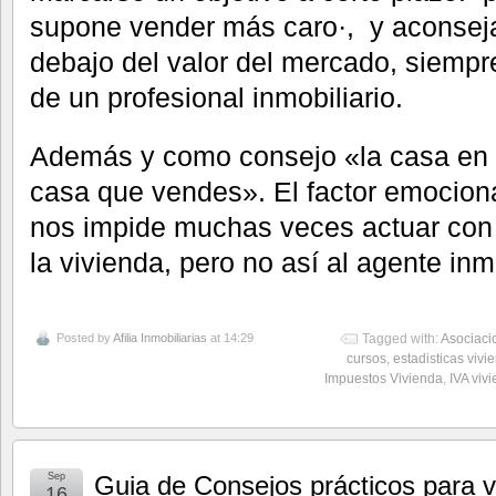
supone vender más caro·, y aconseja
debajo del valor del mercado, siempr
de un profesional inmobiliario.
Además y como consejo «la casa en l
casa que vendes». El factor emocion
nos impide muchas veces actuar con 
la vivienda, pero no así al agente inmo
Posted by
Afilia Inmobiliarias
at 14:29
Tagged with:
Asociaci
cursos
,
estadisticas vivi
Impuestos Vivienda
,
IVA viv
Sep
Guia de Consejos prácticos para v
16