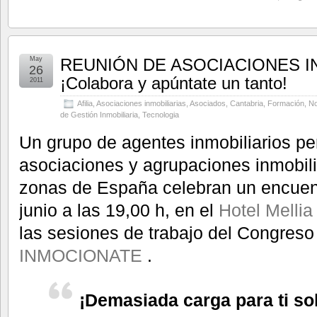
May
REUNIÓN DE ASOCIACIONES I
26
¡Colabora y apúntate un tanto!
2011
Afilia
,
Asociaciones inmobiliarias
,
Asociados
,
Cantabria
,
Formación
,
No
de Gestión Inmobiliaria
,
Tecnologia
Un grupo de agentes inmobiliarios pe
asociaciones y agrupaciones inmobili
zonas de España celebran un encuent
junio a las 19,00 h, en el
Hotel Mellia 
las sesiones de trabajo del Congreso 
INMOCIONATE
.
¡Demasiada carga para ti sol