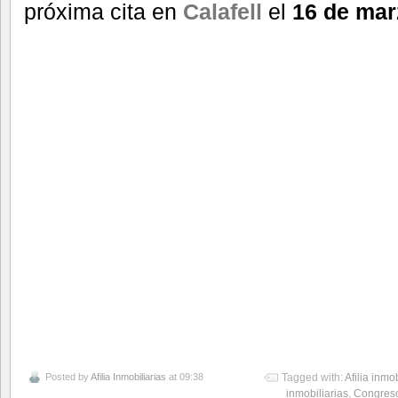
próxima cita en
Calafell
el
16 de mar
Posted by
Afilia Inmobiliarias
at 09:38
Tagged with:
Afilia inmob
inmobiliarias
,
Congreso