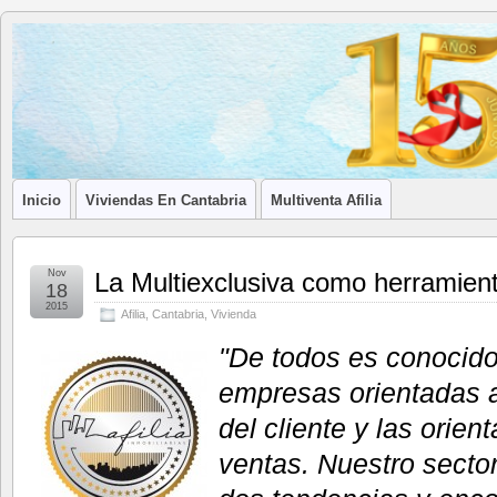
Blog de
LA ASOCIACIÓN DE LOS PROFESIONALES INMOBILIARIOS DE
Afilia
Inmobiliarias
Inicio
Viviendas En Cantabria
Multiventa Afilia
Nov
La Multiexclusiva como herramien
18
2015
Afilia
,
Cantabria
,
Vivienda
"De todos es conocido
empresas orientadas a
del cliente y las orien
ventas. Nuestro secto