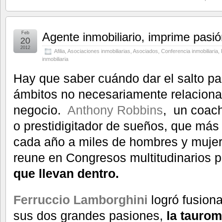
Feb
Agente inmobiliario, imprime pasió
20
2012
Afilia
,
Asociaciones inmobiliarias
,
Asociados
,
Conferencia inmobiliaria
,
inmobiliaria
Hay que saber cuándo dar el salto pa
ámbitos no necesariamente relaciona
negocio.
Anthony Robbins
, un coac
o prestidigitador de sueños, que má
cada año a miles de hombres y muje
reune en Congresos multitudinarios 
que llevan dentro.
Ferruccio Lamborghini
logró fusion
sus dos grandes pasiones,
la taurom