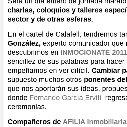
Será un día entero de jornada maraton
charlas, coloquios y talleres espec
sector y de otras esferas
.
En el cartel de Calafell, tendremos t
González,
experto comunicador que 
descubrimos en
INMOCIONATE 2011
sencillez de sus palabras para hacer 
empeñamos en ver difícil.
Cambiar p
supuesto muchos otros
pon
entes del
que nos aportarán sus ideas, propues
donde
Fernando García Erviti
regres
ceremonias.
Compañeros de
AFILIA Inmobiliaria