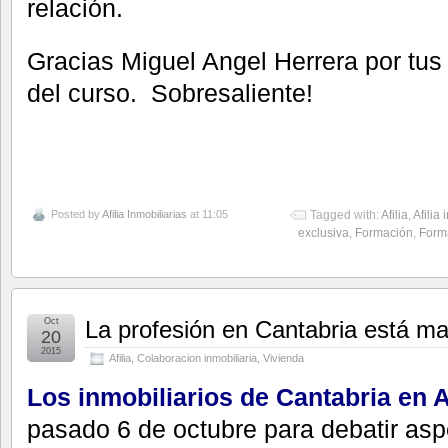
relación.
Gracias Miguel Angel Herrera por tu
del curso. Sobresaliente!
Posted by
Afilia Inmobiliarias
at 11:05
Tagged with:
Afilia
,
Afilia 
exclusiva
,
Formación
,
Forma
Oct
La profesión en Cantabria está m
20
2015
Afilia
,
Colaboracion inmobiliaria
,
Vivienda
Los inmobiliarios de Cantabria en 
pasado 6 de octubre para debatir asp