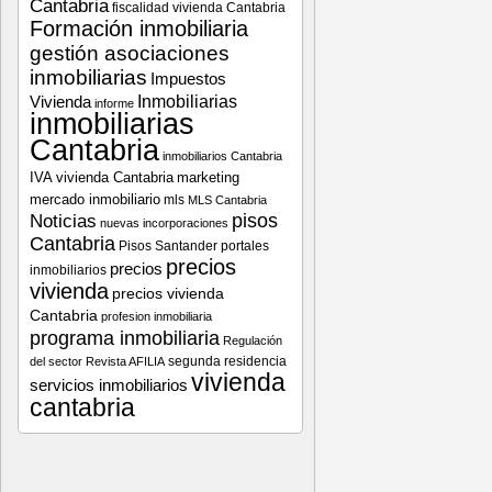
Cantabria
fiscalidad vivienda Cantabria
Formación inmobiliaria
gestión asociaciones
inmobiliarias
Impuestos
Vivienda
Inmobiliarias
informe
inmobiliarias
Cantabria
inmobiliarios Cantabria
IVA vivienda Cantabria
marketing
mercado inmobiliario
mls
MLS Cantabria
pisos
Noticias
nuevas incorporaciones
Cantabria
Pisos Santander
portales
precios
precios
inmobiliarios
vivienda
precios vivienda
Cantabria
profesion inmobiliaria
programa inmobiliaria
Regulación
segunda residencia
del sector
Revista AFILIA
vivienda
servicios inmobiliarios
cantabria