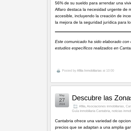
56% de su sueldo para arrendar una vivien
Alfaro destaca la necesidad urgente de 
accesible, incluyendo la creación de ince
la mejora de la seguridad jurídica para 
Este comunicado ha sido elaborado con d
estudios específicos realizados en Canta
Posted by
Afilia Inmobiliarias
at 10:00
May
Descubre las Zonas
27
2024
Afilia
,
Asociaciones inmobiliarias
,
Can
Guía inmobiliaria Cantabria
,
noticias inmob
Cantabria ofrece una variedad de opciones
precios que se adaptan a una amplia gam