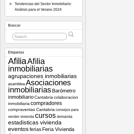
Tendencias del Sector Inmobiliario:
Análisis para el Verano 2024
Buscar
Etiquetas
Afilia
Afilia
inmobiliarias
agrupaciones inmobiliarias
Asociaciones
asamblea
inmobiliarias
Barómetro
inmobiliario
Cantabria
colaboracion
compradores
inmobiliaria
compraventas Cantabria
consejos para
cursos
vender vivienda
demanda
estadisticas vivienda
eventos
Feria Vivienda
ferias