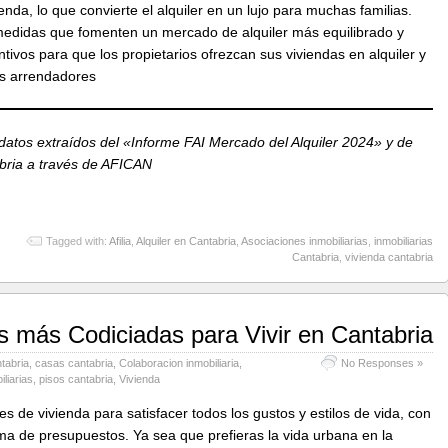
da, lo que convierte el alquiler en un lujo para muchas familias.
medidas que fomenten un mercado de alquiler más equilibrado y
ntivos para que los propietarios ofrezcan sus viviendas en alquiler y
los arrendadores
atos extraídos del «Informe FAI Mercado del Alquiler 2024» y de
bria​ a través de AFICAN
Tagged with:
Afilia
,
Alquiler en Cantabria
,
Asociaciones inmobiliarias
,
inmobiliarias
Cantabria
,
vivienda cantabria
 más Codiciadas para Vivir en Cantabria
tabria
,
casas cantabria
,
Colaboracion inmobiliaria
,
No Responses »
iliarias
,
pisos cantabria
,
Vivienda
 de vivienda para satisfacer todos los gustos y estilos de vida, con
a de presupuestos. Ya sea que prefieras la vida urbana en la