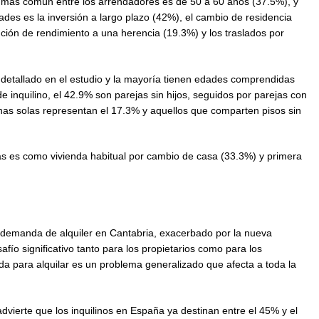
d más común entre los arrendadores es de 50 a 60 años (37.5%), y
ades es la inversión a largo plazo (42%), el cambio de residencia
nción de rendimiento a una herencia (19.3%) y los traslados por
do detallado en el estudio y la mayoría tienen edades comprendidas
de inquilino, el 42.9% son parejas sin hijos, seguidos por parejas con
nas solas representan el 17.3% y aquellos que comparten pisos sin
adas es como vivienda habitual por cambio de casa (33.3%) y primera
 la demanda de alquiler en Cantabria, exacerbado por la nueva
fío significativo tanto para los propietarios como para los
enda para alquilar es un problema generalizado que afecta a toda la
advierte que los inquilinos en España ya destinan entre el 45% y el