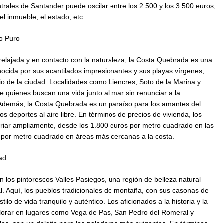
trales de Santander puede oscilar entre los 2.500 y los 3.500 euros,
l inmueble, el estado, etc.
o Puro
elajada y en contacto con la naturaleza, la Costa Quebrada es una
onocida por sus acantilados impresionantes y sus playas vírgenes,
licio de la ciudad. Localidades como Liencres, Soto de la Marina y
 quienes buscan una vida junto al mar sin renunciar a la
 Además, la Costa Quebrada es un paraíso para los amantes del
s deportes al aire libre. En términos de precios de vivienda, los
riar ampliamente, desde los 1.800 euros por metro cuadrado en las
 por metro cuadrado en áreas más cercanas a la costa.
dad
 los pintorescos Valles Pasiegos, una región de belleza natural
al. Aquí, los pueblos tradicionales de montaña, con sus casonas de
ilo de vida tranquilo y auténtico. Los aficionados a la historia y la
lorar en lugares como Vega de Pas, San Pedro del Romeral y
ales, son un deleite para los paladares más exigentes. En términos