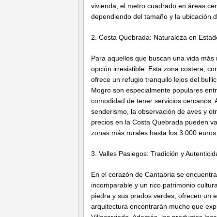
vivienda, el metro cuadrado en áreas cen
dependiendo del tamaño y la ubicación de
2. Costa Quebrada: Naturaleza en Estad
Para aquellos que buscan una vida más r
opción irresistible. Esta zona costera, c
ofrece un refugio tranquilo lejos del bul
Mogro son especialmente populares entre
comodidad de tener servicios cercanos.
senderismo, la observación de aves y otro
precios en la Costa Quebrada pueden va
zonas más rurales hasta los 3.000 euros
3. Valles Pasiegos: Tradición y Autentici
En el corazón de Cantabria se encuentran
incomparable y un rico patrimonio cultur
piedra y sus prados verdes, ofrecen un est
arquitectura encontrarán mucho que exp
Villacarriedo. Además, los productos loc