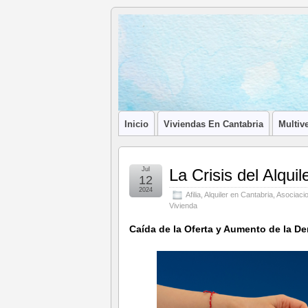
Blog de
LA ASOCIACIÓN DE LOS PROFESIONA
Afilia
Inmobiliarias
Inicio
Viviendas En Cantabria
Multive
Jul
La Crisis del Alqui
12
2024
Afilia
,
Alquiler en Cantabria
,
Asociacio
Vivienda
Caída de la Oferta y Aumento de la De