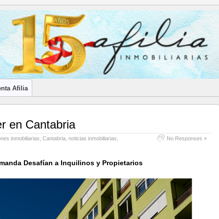
LES INMOBILIARIOS DE CANTABRIA
nta Afilia
ler en Cantabria
nes inmobiliarias
,
Cantabria
,
noticias inmobiliarias
,
No Responses »
manda Desafían a Inquilinos y Propietarios