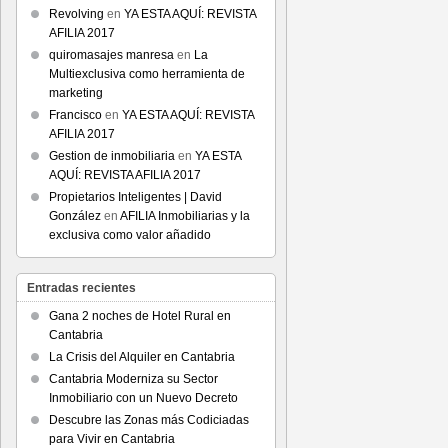
Revolving
en
YA ESTA AQUÍ: REVISTA
AFILIA 2017
quiromasajes manresa
en
La
Multiexclusiva como herramienta de
marketing
Francisco
en
YA ESTA AQUÍ: REVISTA
AFILIA 2017
Gestion de inmobiliaria
en
YA ESTA
AQUÍ: REVISTA AFILIA 2017
Propietarios Inteligentes | David
González
en
AFILIA Inmobiliarias y la
exclusiva como valor añadido
Entradas recientes
Gana 2 noches de Hotel Rural en
Cantabria
La Crisis del Alquiler en Cantabria
Cantabria Moderniza su Sector
Inmobiliario con un Nuevo Decreto
Descubre las Zonas más Codiciadas
para Vivir en Cantabria