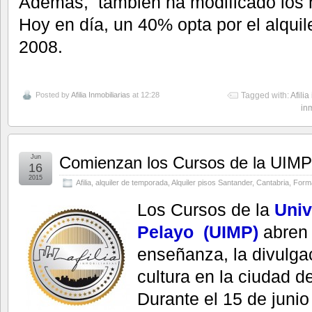
Además, también ha modificado los h
Hoy en día, un 40% opta por el alquile
2008.
Posted by
Afilia Inmobiliarias
at 12:28
Tagged with:
Afilia
in
Jun
Comienzan los Cursos de la UIMP
16
2015
Afilia
,
alquiler de temporada
,
Alquiler pisos Santander
,
Cantabria
,
Form
Los Cursos de la
Univ
Pelayo (UIMP)
abren 
enseñanza, la divulgac
cultura en la ciudad d
Durante el 15 de junio