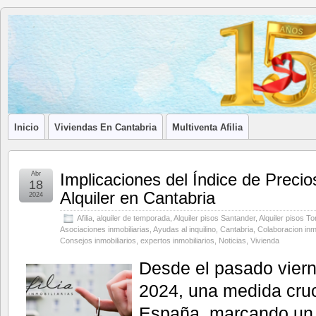
Blog de
LA ASOCIACIÓN DE LOS PROFESIONALES INMOBILIARIOS DE
Afilia
Inmobiliarias
Inicio
Viviendas En Cantabria
Multiventa Afilia
Abr
Implicaciones del Índice de Precio
18
Alquiler en Cantabria
2024
Afilia
,
alquiler de temporada
,
Alquiler pisos Santander
,
Alquiler pisos T
Asociaciones inmobiliarias
,
Ayudas al inquilino
,
Cantabria
,
Colaboracion inmo
Consejos inmobiliarios
,
expertos inmobiliarios
,
Noticias
,
Vivienda
Desde el pasado vier
2024, una medida cruci
España, marcando un 