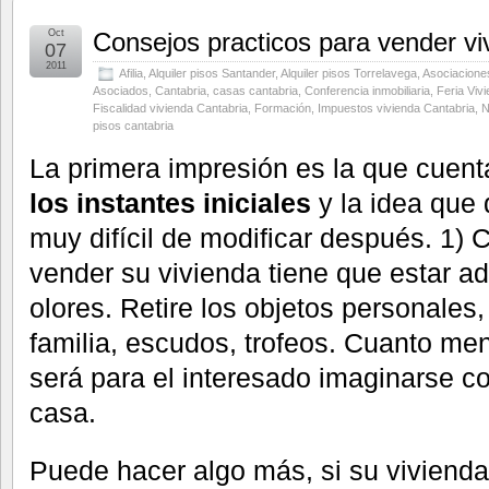
Oct
Consejos practicos para vender vi
07
2011
Afilia
,
Alquiler pisos Santander
,
Alquiler pisos Torrelavega
,
Asociaciones
Asociados
,
Cantabria
,
casas cantabria
,
Conferencia inmobiliaria
,
Feria Viv
Fiscalidad vivienda Cantabria
,
Formación
,
Impuestos vivienda Cantabria
,
N
pisos cantabria
La primera impresión es la que cuent
los instantes iniciales
y la idea que 
muy difícil de modificar después. 1) C
vender su vivienda tiene que estar ad
olores. Retire los objetos personales, 
familia, escudos, trofeos. Cuanto me
será para el interesado imaginarse c
casa.
Puede hacer algo más, si su viviend