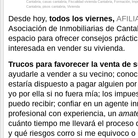
Cantabria
,
casas cantabria
,
Fiscalidad vivienda Cantabria
,
Formación
,
Imp
Cantabria
,
pisos cantabria
,
Vivienda
Desde hoy,
todos los viernes,
AFILIA
Asociación de Inmobiliarias de Canta
espacio para ofrecer consejos prácti
interesada en vender su vivienda.
Trucos para favorecer la venta de s
ayudarle a vender a su vecino; conoce
estaría dispuesto a pagar alguien po
yo por ella si no fuera mía; los impu
puedo recibir; confiar en un agente in
profesional con experiencia, un
amat
cuánto tiempo me llevará el proceso 
y qué riesgos corro si me equivoco o