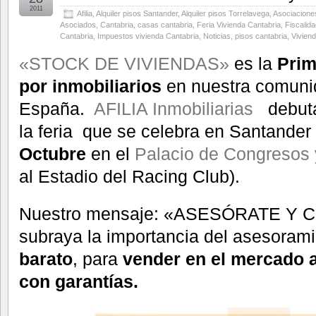
2011
Afilia
,
Alquiler pisos Santander
,
Alquiler pisos Torrelavega
,
Asociaciones
Asociados
,
Cantabria
,
casas cantabria
,
Feria Vivienda Cantabria
,
Fiscalida
Cantabria
,
Impuestos vivienda Cantabria
,
Noticias
,
pisos cantabria
,
Vivien
«STOCK DE VIVIENDAS»
es la
Prim
por inmobiliarios
en nuestra comuni
España.
AFILIA Inmobiliarias
debuta
la feria que se celebra en Santander 
Octubre
en el
Palacio de Congresos 
al Estadio del Racing Club).
Nuestro mensaje: «ASESÓRATE 
subraya la importancia del asesoram
barato
, para
vender en el mercado a
con garantías.