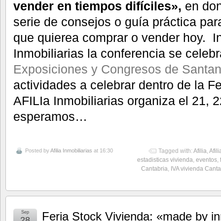
vender en tiempos difíciles»,
en don
serie de consejos o guía práctica par
que quierea comprar o vender hoy. In
Inmobiliarias la conferencia se celeb
Exposiciones y Congresos de Santan
actividades a celebrar dentro de la F
AFILIa Inmobiliarias organiza el 21, 
esperamos…
Posted by
Afilia Inmobiliarias
at 16:30
Tagged with:
Afilia
,
Afil
estadisticas vivienda
,
eventos
,
Cantabria
,
IVA vivienda Canta
Sep
Feria Stock Vivienda: «made by in
28