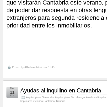
que visitarán Cantabria este verano, 
de poder dar respuesta en otras len
extranjeros para segunda residencia o
prioridad entre los inmobiliarios.
Posted by
Afilia Inmobiliarias
at 11:45
Mar
Ayudas al inquilino en Cantabria
11
2014
Alquiler pisos Santander
,
Alquiler pisos Torrelavega
,
Ayudas al inquilin
Impuestos vivienda Cantabria
,
Noticias