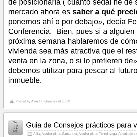
de posicionarla ( cuánto sedal he de s
mercado ahora es
saber a qué preci
ponernos ahí o por debajo», decía Fe
Conferencia. Bien, pues si a alguien
próxima semana hablaremos de cómo
vivienda sea más atractiva que el re
venta en la zona, o si lo prefieren d
debemos utilizar para pescar al futuro
inmueble.
Posted by
Afilia Inmobiliarias
at 16:30
Sep
Guia de Consejos prácticos para v
16
2011
Afilia
,
Alquiler pisos Santander
,
Alquiler pisos Torrelavega
,
Asociaciones