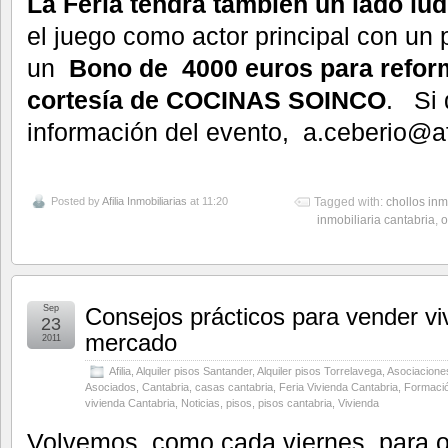
La Feria tendrá también un lado lúd
el juego como actor principal con un
un
Bono de 4000 euros para reform
cortesía de COCINAS SOINCO
. Si 
información del evento, a.ceberio@af
Posted by
Afilia Inmobiliarias
at 11:20
Tagged with:
chollos inm
inmobiliaria cantabria
,
o
Sep
Consejos prácticos para vender viv
23
mercado
2011
Afilia
,
Alquiler pisos Santander
,
Alquiler pisos Torrelavega
,
Asociaciones
Asociados
,
Cantabria
,
casas cantabria
,
Feria Vivienda Cantabria
,
Formaci
vivienda Cantabria
,
Noticias
,
pisos
,
pisos cantabria
,
Vivienda
Volvemos, como cada viernes, para o