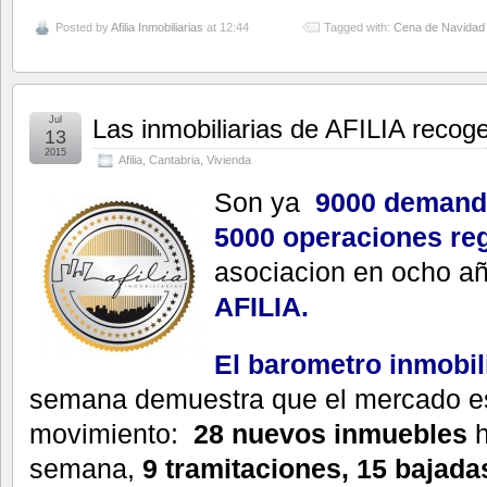
Posted by
Afilia Inmobiliarias
at 12:44
Tagged with:
Cena de Navidad
Jul
Las inmobiliarias de AFILIA recoge
13
2015
Afilia
,
Cantabria
,
Vivienda
Son ya
9000 demand
5000 operaciones re
asociacion en ocho a
AFILIA.
El barometro inmobil
semana demuestra que el mercado es
movimiento:
28 nuevos inmuebles
h
semana,
9 tramitaciones,
15 bajada