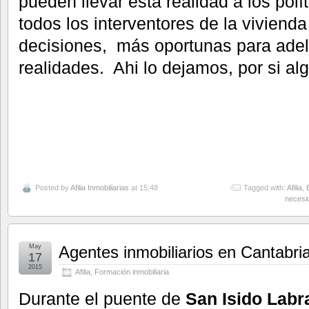
pueden llevar esta realidad a los polí
todos los interventores de la viviend
decisiones, más oportunas para ade
realidades. Ahi lo dejamos, por si al
Posted by
Afilia Inmobiliarias
at 15:48
Tagged with:
Afilia
,
necesi
May
Agentes inmobiliarios en Cantabri
17
2015
Afilia
,
Formación inmobiliaria
Durante el puente de
San Isido Labr