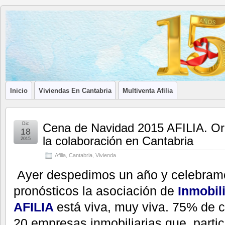
Blog de
LA ASOCIACIÓN DE LOS PROFESIONALES INMOBILIARIOS DE
Afilia
Inmobiliarias
Inicio
Viviendas En Cantabria
Multiventa Afilia
Dic
Cena de Navidad 2015 AFILIA. Org
18
la colaboración en Cantabria
2015
Afilia
,
Cantabria
,
Vivienda
Ayer despedimos un año y celebram
pronósticos la asociación de
Inmobil
AFILIA
está viva, muy viva. 75% de 
20 empresas inmobiliarias que partici