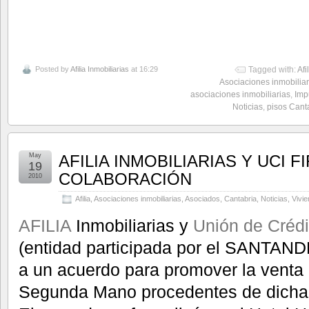
Posted by
Afilia Inmobiliarias
at 16:29
Tagged with:
Afi
Asociaciones inmobiliar
asociaciones inmobiliarias
,
Imp
Noticias
,
pisos Cant
May
AFILIA INMOBILIARIAS Y UCI
19
COLABORACIÓN
2010
Afilia
,
Asociaciones inmobiliarias
,
Asociados
,
Cantabria
,
Noticias
,
Vivi
AFILIA
Inmobiliarias y
Unión de Crédit
(entidad participada por el SANTAN
a un acuerdo para promover la venta
Segunda Mano procedentes de dicha 