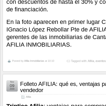
con descuentos de hasta el 30% y co
de financiación.
En la foto aparecen en primer lugar C
IGnacio López Rebollar Pte de AFILIA
gerentes de las inmobiliarias de Can
AFILIA INMOBILIARIAS.
Posted by
Afilia Inmobiliarias
at 10:10
Tagged with:
Afilia
,
eventos
Nov
Folleto AFILIA: qué es, ventajas 
09
vendedor
2009
Afilia
Triptico Afilia
: ventajas para compra