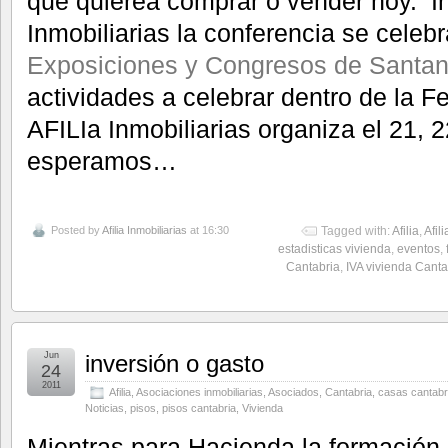
que quierea comprar o vender hoy. In
Inmobiliarias la conferencia se celeb
Exposiciones y Congresos de Santan
actividades a celebrar dentro de la F
AFILIa Inmobiliarias organiza el 21, 
esperamos…
Posted by
Afilia Inmobiliarias
at 16:30
Tagged with:
Afilia
,
Afil
estadisticas vivienda
,
eventos
,
Cantabria
,
IVA vivienda Canta
Jun
inversión o gasto
24
2011
Afilia
,
Asociaciones inmobiliarias
,
Asociados
,
Cantabria
,
casas cantabr
Noticias
,
pisos
,
pisos cantabria
,
Vivienda
Mientras para Hacienda la formación 