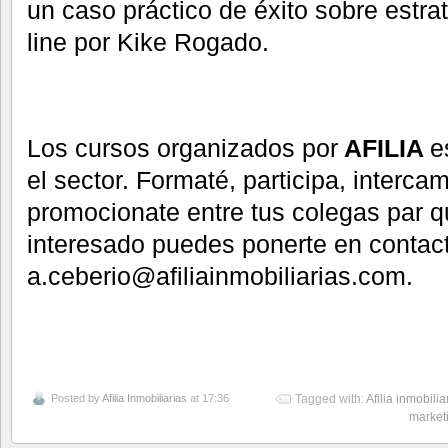
un caso práctico de éxito sobre estra
line por Kike Rogado.
Los cursos organizados por
AFILIA
e
el sector. Formaté, participa, interca
promocionate entre tus colegas par qu
interesado puedes ponerte en contact
a.ceberio@afiliainmobiliarias.com.
Posted by
Afilia Inmobiliarias
at 17:36
Tagged with:
Afilia inmobilia
market