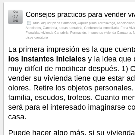
Oct
Consejos practicos para vender vi
07
2011
Afilia
,
Alquiler pisos Santander
,
Alquiler pisos Torrelavega
,
Asociaciones
Asociados
,
Cantabria
,
casas cantabria
,
Conferencia inmobiliaria
,
Feria Viv
Fiscalidad vivienda Cantabria
,
Formación
,
Impuestos vivienda Cantabria
,
N
pisos cantabria
La primera impresión es la que cuent
los instantes iniciales
y la idea que 
muy difícil de modificar después. 1) C
vender su vivienda tiene que estar ad
olores. Retire los objetos personales, 
familia, escudos, trofeos. Cuanto me
será para el interesado imaginarse c
casa.
Puede hacer algo más, si su viviend