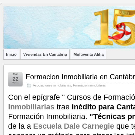
Blog de
LA ASOCIACIÓN DE LOS PROFESIONALES INMOBILIARIOS DE
Afilia
Inmobiliarias
Inicio
Viviendas En Cantabria
Multiventa Afilia
Mar
Formacion Inmobiliaria en Cantábr
22
2013
Asociaciones inmobiliarias
,
Formación inmobiliaria
Con el epígrafe " Cursos de Formació
Inmobiliarias
trae
inédito para Cant
Formación Inmobiliaria.
"Técnicas pr
de la a
Escuela Dale Carnegie
que t