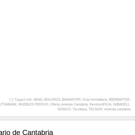
Tagged with:
ARAG SEGUROS
,
BANKINTER
,
Guía Inmobiliaria
,
IBERBARTER
,
UTXABANK
,
MUEBLES PEROJO
,
Oferta vivienda Cantabria
,
Revista AFILIA
,
SABADELL
,
SOINCO
,
Tecnitasa
,
TELNOR
,
vivienda cantabria
ario de Cantabria