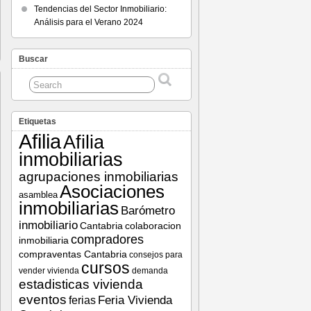
Tendencias del Sector Inmobiliario:
Análisis para el Verano 2024
Buscar
Etiquetas
Afilia
Afilia
inmobiliarias
agrupaciones inmobiliarias
Asociaciones
asamblea
inmobiliarias
Barómetro
inmobiliario
Cantabria
colaboracion
compradores
inmobiliaria
compraventas Cantabria
consejos para
cursos
vender vivienda
demanda
estadisticas vivienda
eventos
Feria Vivienda
ferias