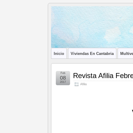
Blog de
LA ASOCIACIÓN DE LOS PROFESIONA
Afilia
Inmobiliarias
Inicio
Viviendas En Cantabria
Multive
Feb
Revista Afilia Febr
08
2017
Afilia