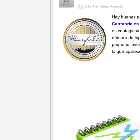
2015
Afilia
,
Cantabria
,
Vivienda
Hay buenas pe
Cantabria en
es contagiosa
número de hip
pequeño inver
lo que aparec