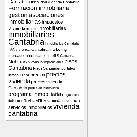
Cantabria
fiscalidad vivienda Cantabria
Formación inmobiliaria
gestión asociaciones
inmobiliarias
Impuestos
Vivienda
Inmobiliarias
informe
inmobiliarias
Cantabria
inmobiliarios Cantabria
IVA vivienda Cantabria
marketing
mercado inmobiliario
mls
MLS Cantabria
pisos
Noticias
nuevas incorporaciones
Cantabria
Pisos Santander
portales
precios
precios
inmobiliarios
vivienda
precios vivienda
Cantabria
profesion inmobiliaria
programa inmobiliaria
Regulación
segunda residencia
del sector
Revista AFILIA
vivienda
servicios inmobiliarios
cantabria