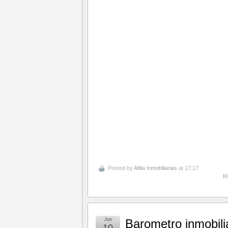
Posted by
Afilia Inmobiliarias
at 17:17
K
Jun
Barometro inmobili
10