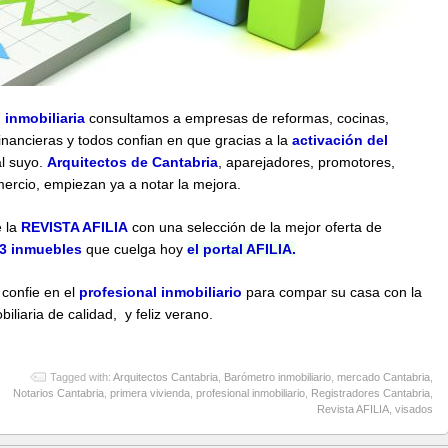
 inmobiliaria
consultamos a empresas de reformas, cocinas,
nancieras y todos confian en que gracias a la
activación del
al suyo.
Arquitectos de Cantabria
, aparejadores, promotores,
ercio, empiezan ya a notar la mejora.
e la
REVISTA AFILIA
con una selección de la mejor oferta de
3 inmuebles
que cuelga hoy
el portal AFILIA.
confie en el
profesional inmobiliario
para compar su casa con la
liaria de calidad, y feliz verano.
Tagged with:
Arquitectos Cantabria
,
Barómetro inmobiliario
,
mercado Cantabria
,
Notarios Cantabria
,
primera vivienda
,
profesional inmobiliario
,
Registradores Cantabria
,
Revista AFILIA
,
visados