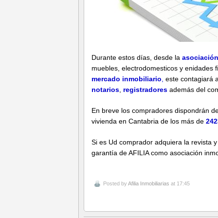
Durante estos días, desde la
asociación
muebles, electrodomesticos y enidades fi
mercado inmobiliario
,
este contagiará 
notarios
,
registradores
además del com
En breve los compradores dispondrán d
vivienda en Cantabria de los más de
242
Si es Ud comprador adquiera la revista y 
garantía de AFILIA como asociación inmobi
Posted by
Afilia Inmobiliarias
at 17:45