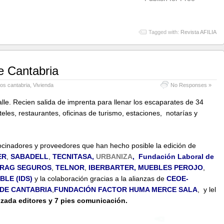
Tagged with:
Revista AFILIA
de Cantabria
sos cantabria
,
Vivienda
No Responses »
alle. Recien salida de imprenta para llenar los escaparates de 34
teles, restaurantes, oficinas de turismo, estaciones, notarías y
rocinadores y proveedores que han hecho posible la edición de
ER
,
SABADELL
,
TECNITASA,
URBANIZA
,
Fundación Laboral de
RAG SEGUROS
,
TELNOR
,
IBERBARTER
,
MUEBLES PEROJO
,
LE (IDS)
y la colaboración gracias a la alianzas de
CEOE-
 DE CANTABRIA
,
FUNDACIÓN FACTOR HUMA MERCE SALA
, y lel
lzada editores y 7 pies comunicación.