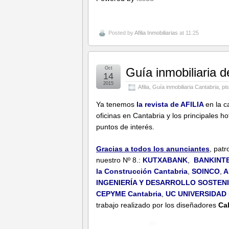
Posted by
Afilia Inmobiliarias
at 11:25
Oct
Guía inmobiliaria 
14
2015
Afilia
,
Guía inmobiliaria Cantabria
,
pi
Ya tenemos
la revista de
AFILIA
en la c
oficinas en Cantabria y los principales ho
puntos de interés.
Gracias a todos los anunciantes
, pat
nuestro Nº 8.:
KUTXABANK
,
BANKINT
la Construcción Cantabria
,
SOINCO
,
A
INGENIERÍA Y DESARROLLO SOSTENIB
CEPYME Cantabria
,
UC UNIVERSIDAD
trabajo realizado por los diseñadores
Ca