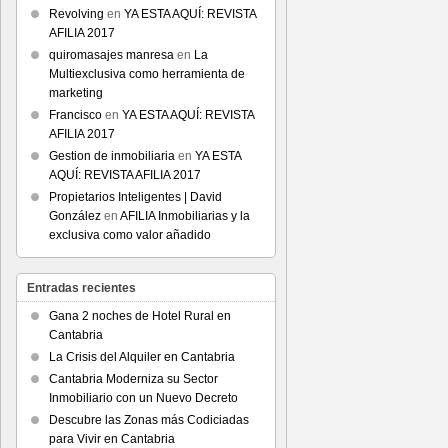
Revolving
en
YA ESTA AQUÍ: REVISTA
AFILIA 2017
quiromasajes manresa
en
La
Multiexclusiva como herramienta de
marketing
Francisco
en
YA ESTA AQUÍ: REVISTA
AFILIA 2017
Gestion de inmobiliaria
en
YA ESTA
AQUÍ: REVISTA AFILIA 2017
Propietarios Inteligentes | David
González
en
AFILIA Inmobiliarias y la
exclusiva como valor añadido
Entradas recientes
Gana 2 noches de Hotel Rural en
Cantabria
La Crisis del Alquiler en Cantabria
Cantabria Moderniza su Sector
Inmobiliario con un Nuevo Decreto
Descubre las Zonas más Codiciadas
para Vivir en Cantabria