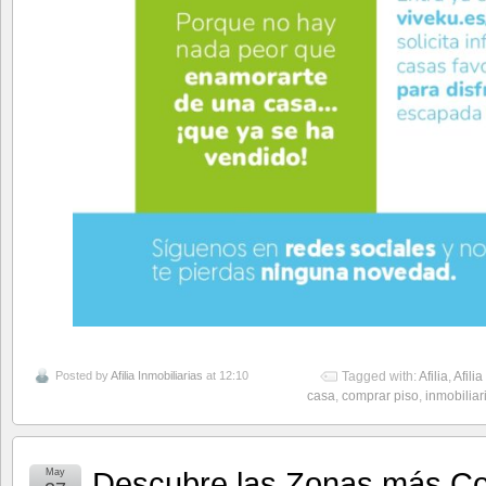
Posted by
Afilia Inmobiliarias
at 12:10
Tagged with:
Afilia
,
Afilia
casa
,
comprar piso
,
inmobiliar
Descubre las Zonas más Cod
May