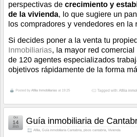
perspectivas de
crecimiento y estab
de la vivienda
, lo que sugiere un pa
los compradores y vendedores en la 
Si decides poner a la venta tu propi
Inmobiliarias
, la mayor red comercia
de 120 agentes especializados trabaj
objetivos rápidamente de la forma má
Posted by
Afilia Inmobiliarias
at 19:25
Tagged with:
Afilia inmo
Guía inmobiliaria de Cantabr
Oct
14
2015
Afilia
,
Guía inmobiliaria Cantabria
,
pisos cantabria
,
Vivienda