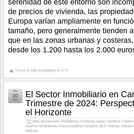
serenidad de este entorno son incom
de precios de vivienda, las propieda
Europa varían ampliamente en funció
tamaño, pero generalmente tienden a
que en las zonas urbanas y costeras,
desde los 1.200 hasta los 2.000 euro
Posted by
Afilia Inmobiliarias
at 10:57
El Sector Inmobiliario en Ca
Abr
30
Trimestre de 2024: Perspect
2024
el Horizonte
Afilia
,
Asociaciones inmobiliarias
,
Cantabria
,
casas cantabria
,
Colabora
expertos inmobiliarios
,
Guía inmobiliaria Cantabria
,
MLS
,
Noticias
,
noticias 
Vivienda