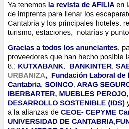
Ya tenemos
la revista de
AFILIA
en l
de imprenta para llenar los escaparat
Cantabria y los principales hoteles, r
turismo, estaciones, notarías y punto
Gracias a todos los anunciantes
, p
proveedores que han hecho posible la
8.:
KUTXABANK
,
BANKINTER
,
SA
URBANIZA
,
Fundación Laboral de 
Cantabria
,
SOINCO
,
ARAG SEGUR
IBERBARTER
,
MUEBLES PEROJO
DESARROLLO SOSTENIBLE (IDS)
y
a la alianzas de
CEOE- CEPYME Can
UNIVERSIDAD DE CANTABRIA
,
FU