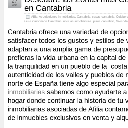
27
en Cantabria
2024
Afilia
,
Asociaciones inmobiliarias
,
Cantabria
,
casas cantabria
,
Colabora
Guía inmobiliaria Cantabria
,
noticias inmobiliarias
,
pisos cantabria
,
Vivienda
Cantabria ofrece una variedad de opcio
satisfacer todos los gustos y estilos de
adaptan a una amplia gama de presupu
prefieras la vida urbana en la capital d
la tranquilidad en un pueblo de la costa
autenticidad de los valles y pueblos de 
norte de España tiene algo especial pa
inmobiliarias
sabemos como ayudarte a 
hogar donde continuar la historia de tu 
inmobiliarias asociadas de Afilia conta
de inmuebles exclusivos en venta y alqu