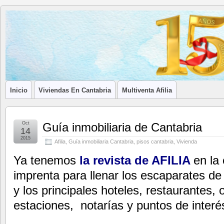
Blog de
LA ASOCIACIÓN DE LOS PROFESIONALES INMOBILIARIOS DE
Afilia
Inmobiliarias
Inicio
Viviendas En Cantabria
Multiventa Afilia
Oct
Guía inmobiliaria de Cantabria
14
2015
Afilia
,
Guía inmobiliaria Cantabria
,
pisos cantabria
,
Vivienda
Ya tenemos
la revista de
AFILIA
en la 
imprenta para llenar los escaparates de
y los principales hoteles, restaurantes, 
estaciones, notarías y puntos de interé