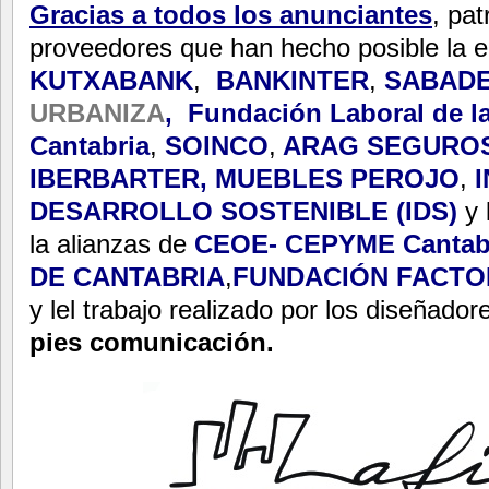
Gracias a todos los anunciantes
, pa
proveedores que han hecho posible la ed
KUTXABANK
,
BANKINTER
,
SABAD
URBANIZA
,
Fundación Laboral de l
Cantabria
,
SOINCO
,
ARAG SEGURO
IBERBARTER
,
MUEBLES PEROJO
,
DESARROLLO SOSTENIBLE (IDS)
y 
la alianzas de
CEOE- CEPYME Cantab
DE CANTABRIA
,
FUNDACIÓN FACTO
y lel trabajo realizado por los diseñado
pies comunicación.