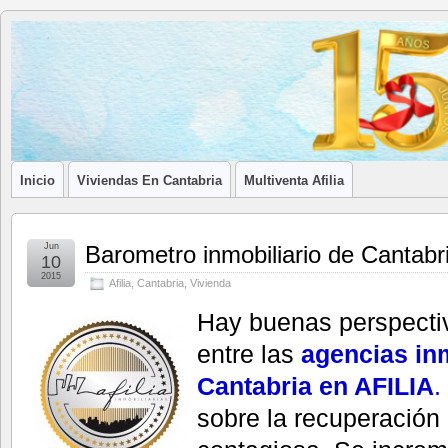
Blog de
LA ASOCIACIÓN DE LOS PROFESIONALES INMOBILIARIOS DE
Afilia
Inmobiliarias
Inicio
Viviendas En Cantabria
Multiventa Afilia
Jun
Barometro inmobiliario de Cantabr
10
2015
Afilia
,
Cantabria
,
Vivienda
Hay buenas perspecti
entre las
agencias inm
Cantabria en AFILIA
.
sobre la recuperación