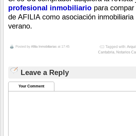
profesional inmobiliario
para compar 
de AFILIA como asociación inmobiliaria d
verano.
Posted by
Afilia Inmobiliarias
at 17:45
Tagged with:
Arqui
Cantabria
,
Notarios Ca
Leave a Reply
Your Comment