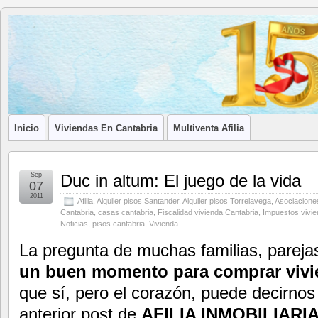
Blog de
LA ASOCIACIÓN DE LOS PROFESIONALES INMOBILIARIOS DE
Afilia
Inmobiliarias
Inicio
Viviendas En Cantabria
Multiventa Afilia
Sep
Duc in altum: El juego de la vida
07
2011
Afilia
,
Alquiler pisos Santander
,
Alquiler pisos Torrelavega
,
Asociaciones
Cantabria
,
casas cantabria
,
Fiscalidad vivienda Cantabria
,
Impuestos vivie
Noticias
,
pisos cantabria
,
Vivienda
La pregunta de muchas familias, parejas
un buen momento para comprar vivi
que sí, pero el corazón, puede decirnos 
anterior post de
AFILIA INMOBILIARI