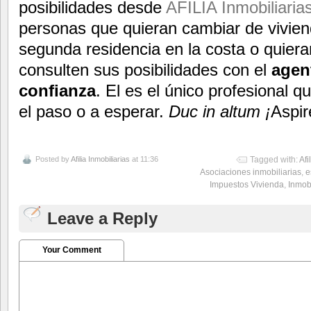
posibilidades desde
AFILIA Inmobiliaria
personas que quieran cambiar de vivie
segunda residencia en la costa o quier
consulten sus posibilidades con el
agent
confianza
. El es el único profesional 
el paso o a esperar.
Duc in altum ¡
Aspir
Posted by
Afilia Inmobiliarias
at 11:36
Tagged with:
Afi
Asociaciones inmobiliarias
,
e
Impuestos Vivienda
,
Inmobi
Leave a Reply
Your Comment