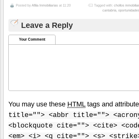
Posted by
Afilia Inmobiliarias
at 11:20
Tagged with:
chollos inmobilia
cantabria
,
oportunidades
Leave a Reply
Your Comment
You may use these
HTML
tags and attribut
title=""> <abbr title=""> <acron
<blockquote cite=""> <cite> <cod
<em> <i> <q cite=""> <s> <strike