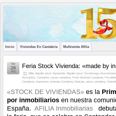
Blog de
LA ASOCIACIÓN DE LOS PROFESIONALES INMOBILIARIOS DE
Afilia
Inmobiliarias
Inicio
Viviendas En Cantabria
Multiventa Afilia
Sep
Feria Stock Vivienda: «made by in
28
2011
Afilia
,
Alquiler pisos Santander
,
Alquiler pisos Torrelavega
,
Asociaciones
Asociados
,
Cantabria
,
casas cantabria
,
Feria Vivienda Cantabria
,
Fiscalida
Cantabria
,
Impuestos vivienda Cantabria
,
Noticias
,
pisos cantabria
,
Vivien
«STOCK DE VIVIENDAS»
es la
Prim
por inmobiliarios
en nuestra comuni
España.
AFILIA Inmobiliarias
debuta