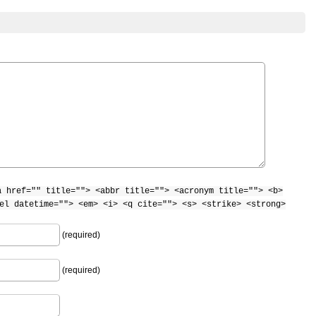
a href="" title=""> <abbr title=""> <acronym title=""> <b>
el datetime=""> <em> <i> <q cite=""> <s> <strike> <strong>
(required)
(required)