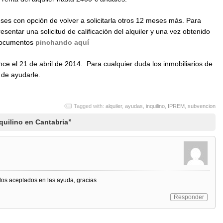
es con opción de volver a solicitarla otros 12 meses más. Para
esentar una solicitud de calificación del alquiler y una vez obtenido
 documentos
pinchando aquí
ce el 21 de abril de 2014. Para cualquier duda los inmobiliarios de
 de ayudarle.
Tagged with:
alquiler
,
ayudas
,
inquilino
,
IPREM
,
subvencion
uilino en Cantabria”
 los aceptados en las ayuda, gracias
Responder