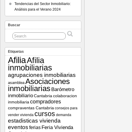
Tendencias del Sector Inmobiliario:
Análisis para el Verano 2024
Buscar
Etiquetas
Afilia
Afilia
inmobiliarias
agrupaciones inmobiliarias
Asociaciones
asamblea
inmobiliarias
Barómetro
inmobiliario
Cantabria
colaboracion
compradores
inmobiliaria
compraventas Cantabria
consejos para
cursos
vender vivienda
demanda
estadisticas vivienda
eventos
Feria Vivienda
ferias