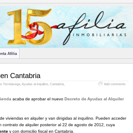
LES INMOBILIARIOS DE CANTABRIA
nta Afilia
 en Cantabria
sos Torrelavega
,
Ayudas al inquilino
,
Cantabria
,
Add comments
vienda
acaba de aprobar el nuevo
Decreto de Ayudas al Alquiler
e viviendas en alquiler y van dirigidas al inquilino. Pueden acceder
contrato de alquiler posterior al 22 de agosto de 2012, cuya
ente
y con domicilio fiscal en Cantabria.