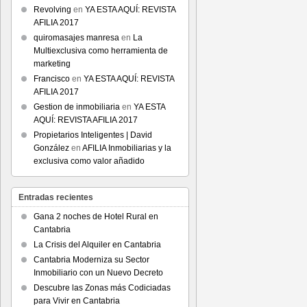
Revolving
en
YA ESTA AQUÍ: REVISTA
AFILIA 2017
quiromasajes manresa
en
La
Multiexclusiva como herramienta de
marketing
Francisco
en
YA ESTA AQUÍ: REVISTA
AFILIA 2017
Gestion de inmobiliaria
en
YA ESTA
AQUÍ: REVISTA AFILIA 2017
Propietarios Inteligentes | David
González
en
AFILIA Inmobiliarias y la
exclusiva como valor añadido
Entradas recientes
Gana 2 noches de Hotel Rural en
Cantabria
La Crisis del Alquiler en Cantabria
Cantabria Moderniza su Sector
Inmobiliario con un Nuevo Decreto
Descubre las Zonas más Codiciadas
para Vivir en Cantabria