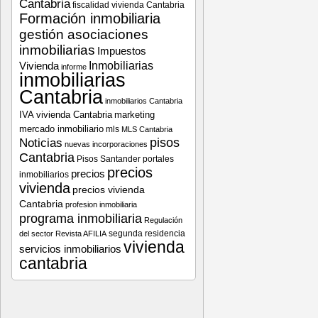
Cantabria
fiscalidad vivienda Cantabria
Formación inmobiliaria
gestión asociaciones
inmobiliarias
Impuestos
Vivienda
Inmobiliarias
informe
inmobiliarias
Cantabria
inmobiliarios Cantabria
IVA vivienda Cantabria
marketing
mercado inmobiliario
mls
MLS Cantabria
pisos
Noticias
nuevas incorporaciones
Cantabria
Pisos Santander
portales
precios
precios
inmobiliarios
vivienda
precios vivienda
Cantabria
profesion inmobiliaria
programa inmobiliaria
Regulación
segunda residencia
del sector
Revista AFILIA
vivienda
servicios inmobiliarios
cantabria