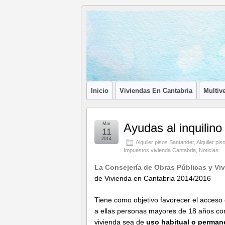
Blog de
LA ASOCIACIÓN DE LOS PROFESIONA
Afilia
Inmobiliarias
Inicio
Viviendas En Cantabria
Multive
Mar
Ayudas al inquilino
11
2014
Alquiler pisos Santander
,
Alquiler pi
Impuestos vivienda Cantabria
,
Noticias
La Consejería de Obras Públicas y Vi
de Vivienda en Cantabria 2014/2016
Tiene como objetivo favorecer el acceso d
a ellas personas mayores de 18 años con 
vivienda sea de
uso habitual o perman