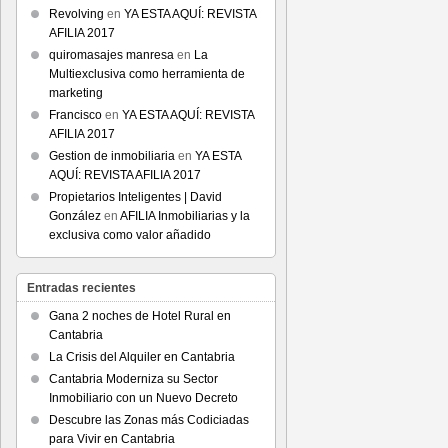
Revolving
en
YA ESTA AQUÍ: REVISTA
AFILIA 2017
quiromasajes manresa
en
La
Multiexclusiva como herramienta de
marketing
Francisco
en
YA ESTA AQUÍ: REVISTA
AFILIA 2017
Gestion de inmobiliaria
en
YA ESTA
AQUÍ: REVISTA AFILIA 2017
Propietarios Inteligentes | David
González
en
AFILIA Inmobiliarias y la
exclusiva como valor añadido
Entradas recientes
Gana 2 noches de Hotel Rural en
Cantabria
La Crisis del Alquiler en Cantabria
Cantabria Moderniza su Sector
Inmobiliario con un Nuevo Decreto
Descubre las Zonas más Codiciadas
para Vivir en Cantabria