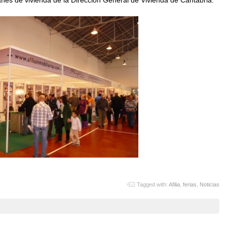
Tagged with:
Afilia
,
ferias
,
Noticias