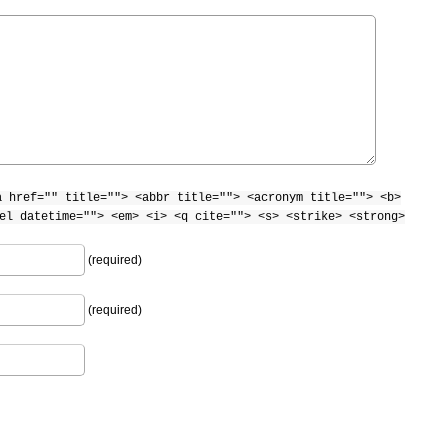
a href="" title=""> <abbr title=""> <acronym title=""> <b>
el datetime=""> <em> <i> <q cite=""> <s> <strike> <strong>
(required)
(required)