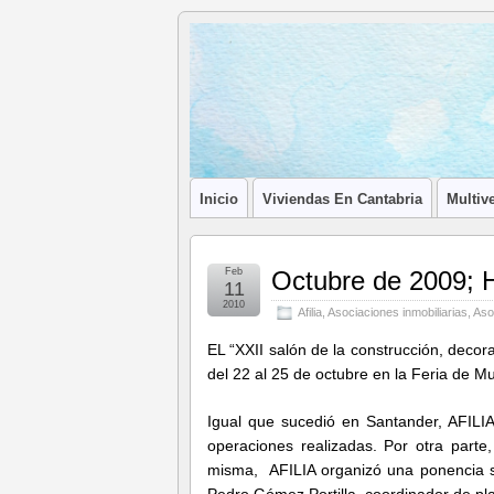
Blog de
LA ASOCIACIÓN DE LOS PROFESIONA
Afilia
Inmobiliarias
Inicio
Viviendas En Cantabria
Multive
Feb
Octubre de 2009
11
2010
Afilia
,
Asociaciones inmobiliarias
,
Aso
EL “XXII salón de la construcción, decor
del 22 al 25 de octubre en la Feria de M
Igual que sucedió en Santander, AFILIA
operaciones realizadas. Por otra parte,
misma, AFILIA organizó una ponencia s
Pedro Gómez Portilla, coordinador de pla