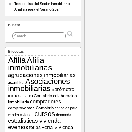
Tendencias del Sector Inmobiliario:
Análisis para el Verano 2024
Buscar
Etiquetas
Afilia
Afilia
inmobiliarias
agrupaciones inmobiliarias
Asociaciones
asamblea
inmobiliarias
Barómetro
inmobiliario
Cantabria
colaboracion
compradores
inmobiliaria
compraventas Cantabria
consejos para
cursos
vender vivienda
demanda
estadisticas vivienda
eventos
Feria Vivienda
ferias