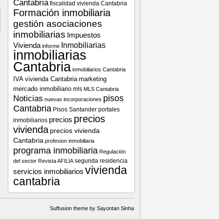
Cantabria
fiscalidad vivienda Cantabria
Formación inmobiliaria
gestión asociaciones
inmobiliarias
Impuestos
Vivienda
Inmobiliarias
informe
inmobiliarias
Cantabria
inmobiliarios Cantabria
IVA vivienda Cantabria
marketing
mercado inmobiliario
mls
MLS Cantabria
pisos
Noticias
nuevas incorporaciones
Cantabria
Pisos Santander
portales
precios
precios
inmobiliarios
vivienda
precios vivienda
Cantabria
profesion inmobiliaria
programa inmobiliaria
Regulación
segunda residencia
del sector
Revista AFILIA
vivienda
servicios inmobiliarios
cantabria
Suffusion theme by Sayontan Sinha