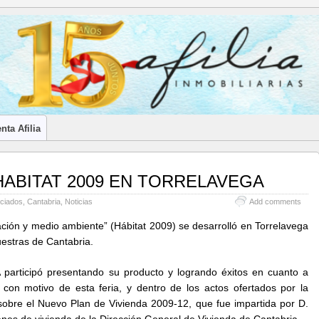
LES INMOBILIARIOS DE CANTABRIA
nta Afilia
; HABITAT 2009 EN TORRELAVEGA
ciados
,
Cantabria
,
Noticias
Add comments
ación y medio ambiente” (Hábitat 2009) se desarrolló en Torrelavega
uestras de Cantabria.
 participó presentando su producto y logrando éxitos en cuanto a
 con motivo de esta feria, y dentro de los actos ofertados por la
obre el Nuevo Plan de Vivienda 2009-12, que fue impartida por D.
nes de vivienda de la Dirección General de Vivienda de Cantabria.