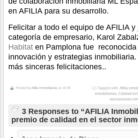
de colaboración inmobiliaria ML Esp
en AFILIA para su desarrollo.
Felicitar a todo el equipo de AFILIA y j
categoría de empresario, Karol Zabal
Habitat
en Pamplona fue reconocida 
innovación y estrategias inmobiliaria
más sinceras felicitaciones..
Posted by
Afilia Inmobiliarias
at 16:45
Tagged with:
Afilia inmob
inmobiliarias
,
Calidad inm
asociaciones inm
3 Responses to “AFILIA Inmobili
premio de calidad en el sector inm