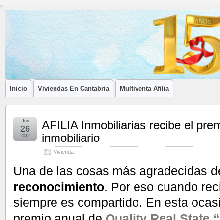
Blog de
LA ASOCIACIÓN DE LOS PROFESIONALES INMOBILIARIOS DE
Afilia
Inmobiliarias
Inicio
Viviendas En Cantabria
Multiventa Afilia
Jun
AFILIA Inmobiliarias recibe el prem
26
inmobiliario
2012
Vivienda
Una de las cosas más agradecidas d
reconocimiento
. Por eso cuando rec
siempre es compartido. En esta ocas
premio anual de
Quality Real State 