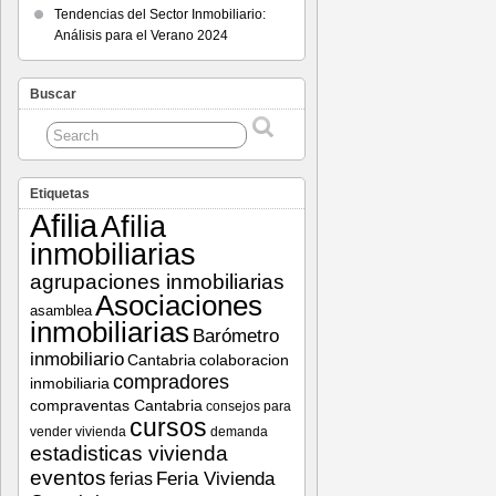
Tendencias del Sector Inmobiliario:
Análisis para el Verano 2024
Buscar
Etiquetas
Afilia
Afilia
inmobiliarias
agrupaciones inmobiliarias
Asociaciones
asamblea
inmobiliarias
Barómetro
inmobiliario
Cantabria
colaboracion
compradores
inmobiliaria
compraventas Cantabria
consejos para
cursos
vender vivienda
demanda
estadisticas vivienda
eventos
Feria Vivienda
ferias