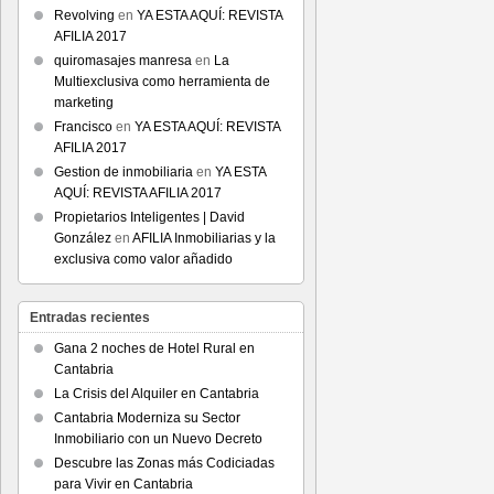
Revolving
en
YA ESTA AQUÍ: REVISTA
AFILIA 2017
quiromasajes manresa
en
La
Multiexclusiva como herramienta de
marketing
Francisco
en
YA ESTA AQUÍ: REVISTA
AFILIA 2017
Gestion de inmobiliaria
en
YA ESTA
AQUÍ: REVISTA AFILIA 2017
Propietarios Inteligentes | David
González
en
AFILIA Inmobiliarias y la
exclusiva como valor añadido
Entradas recientes
Gana 2 noches de Hotel Rural en
Cantabria
La Crisis del Alquiler en Cantabria
Cantabria Moderniza su Sector
Inmobiliario con un Nuevo Decreto
Descubre las Zonas más Codiciadas
para Vivir en Cantabria