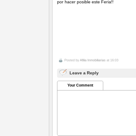
por hacer posible este Feria!!
Posted by
Afilia Inmobiliarias
at 16:03
Leave a Reply
Your Comment