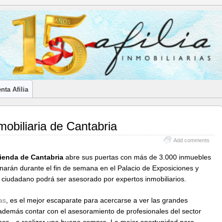
LES INMOBILIARIOS DE CANTABRIA
nta Afilia
mobiliaria de Cantabria
Add comments
vienda de Cantabria
abre sus puertas con más de 3.000 inmuebles
narán durante el fin de semana en el Palacio de Exposiciones y
 ciudadano podrá ser asesorado por expertos inmobiliarios.
as
, es el mejor escaparate para acercarse a ver las grandes
demás contar con el asesoramiento de profesionales del sector
ca- a realizar una buena compra. La mejor oportunidad para