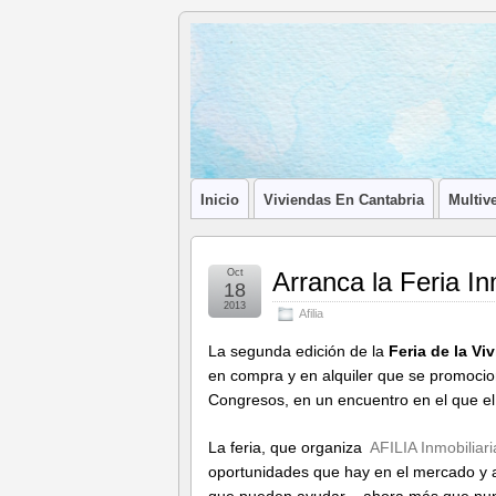
Blog de
LA ASOCIACIÓN DE LOS PROFESIONA
Afilia
Inmobiliarias
Inicio
Viviendas En Cantabria
Multive
Oct
Arranca la Feria In
18
2013
Afilia
La segunda edición de la
Feria de la Vi
en compra y en alquiler que se promocio
Congresos, en un encuentro en el que el
La feria, que organiza
AFILIA Inmobiliari
oportunidades que hay en el mercado y a
que pueden ayudar – ahora más que nun