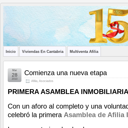
Blog de
LA ASOCIACIÓN DE LOS PROFESIONALES INMOBILIARIOS DE
Afilia
Inmobiliarias
Inicio
Viviendas En Cantabria
Multiventa Afilia
Mar
Comienza una nueva etapa
28
2010
Afilia
,
Asociados
PRIMERA ASAMBLEA INMOBILIARIA 
Con un aforo al completo y una volunta
celebró la primera
Asamblea de Afilia 