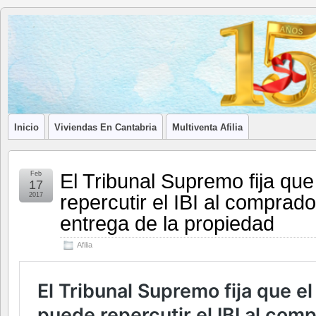
Blog de
LA ASOCIACIÓN DE LOS PROFESIONALES INMOBILIARIOS DE
Afilia
Inmobiliarias
Inicio
Viviendas En Cantabria
Multiventa Afilia
El Tribunal Supremo fija qu
Feb
17
repercutir el IBI al comprad
2017
entrega de la propiedad
Afilia