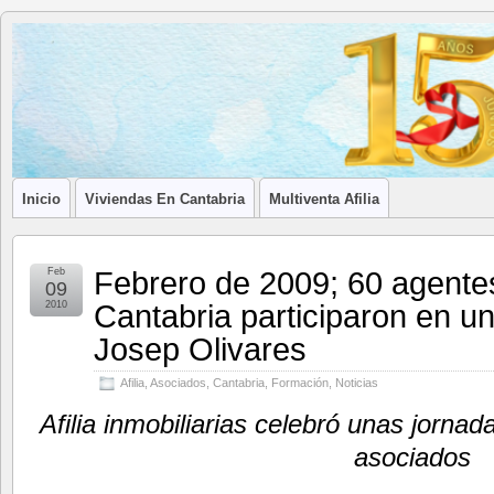
Blog de
LA ASOCIACIÓN DE LOS PROFESIONALES INMOBILIARIOS DE
Afilia
Inmobiliarias
Inicio
Viviendas En Cantabria
Multiventa Afilia
Febrero de 2009; 60 agentes
Feb
09
Cantabria participaron en un 
2010
Josep Olivares
Afilia
,
Asociados
,
Cantabria
,
Formación
,
Noticias
Afilia inmobiliarias celebró unas jorna
asociados