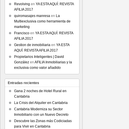
Revolving
en
YA ESTA AQUÍ: REVISTA
AFILIA 2017
quiromasajes manresa
en
La
Multiexclusiva como herramienta de
marketing
Francisco
en
YA ESTA AQUÍ: REVISTA
AFILIA 2017
Gestion de inmobiliaria
en
YA ESTA
AQUÍ: REVISTA AFILIA 2017
Propietarios Inteligentes | David
González
en
AFILIA Inmobiliarias y la
exclusiva como valor añadido
Entradas recientes
Gana 2 noches de Hotel Rural en
Cantabria
La Crisis del Alquiler en Cantabria
Cantabria Moderniza su Sector
Inmobiliario con un Nuevo Decreto
Descubre las Zonas más Codiciadas
para Vivir en Cantabria