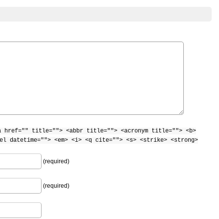
a href="" title=""> <abbr title=""> <acronym title=""> <b>
el datetime=""> <em> <i> <q cite=""> <s> <strike> <strong>
(required)
(required)