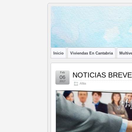
Blog de
LA ASOCIACIÓN DE LOS PROFESIONA
Afilia
Inmobiliarias
Inicio
Viviendas En Cantabria
Multive
Feb
NOTICIAS BREVE
06
2017
Afilia