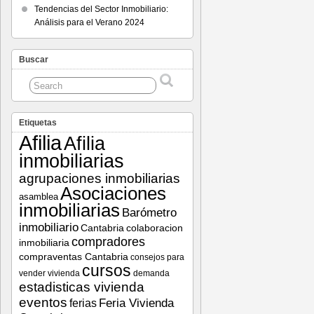
Tendencias del Sector Inmobiliario:
Análisis para el Verano 2024
Buscar
Etiquetas
Afilia
Afilia
inmobiliarias
agrupaciones inmobiliarias
Asociaciones
asamblea
inmobiliarias
Barómetro
inmobiliario
Cantabria
colaboracion
compradores
inmobiliaria
compraventas Cantabria
consejos para
cursos
vender vivienda
demanda
estadisticas vivienda
eventos
Feria Vivienda
ferias