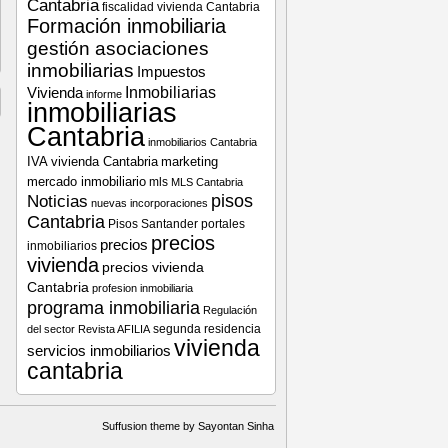
Cantabria
fiscalidad vivienda Cantabria
Formación inmobiliaria
gestión asociaciones
inmobiliarias
Impuestos
Vivienda
Inmobiliarias
informe
inmobiliarias
Cantabria
inmobiliarios Cantabria
IVA vivienda Cantabria
marketing
mercado inmobiliario
mls
MLS Cantabria
pisos
Noticias
nuevas incorporaciones
Cantabria
Pisos Santander
portales
precios
precios
inmobiliarios
vivienda
precios vivienda
Cantabria
profesion inmobiliaria
programa inmobiliaria
Regulación
segunda residencia
del sector
Revista AFILIA
vivienda
servicios inmobiliarios
cantabria
Suffusion theme by Sayontan Sinha