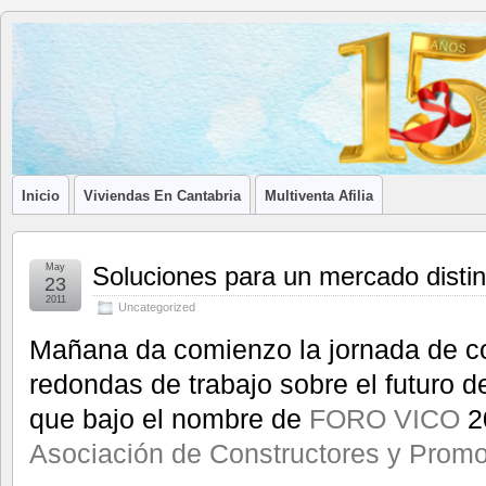
Blog de
LA ASOCIACIÓN DE LOS PROFESIONALES INMOBILIARIOS DE
Afilia
Inmobiliarias
Inicio
Viviendas En Cantabria
Multiventa Afilia
May
Soluciones para un mercado distin
23
2011
Uncategorized
Mañana da comienzo la jornada de c
redondas de trabajo sobre el futuro d
que bajo el nombre de
FORO VICO
2
Asociación de Constructores y Promo