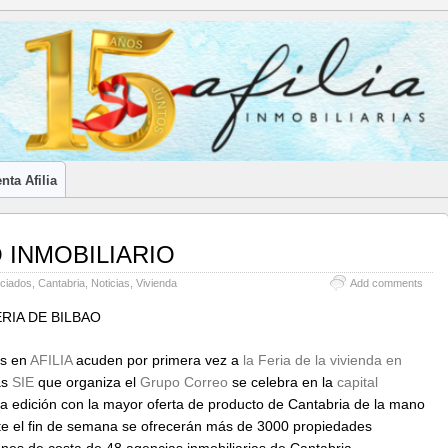
LES INMOBILIARIOS DE CANTABRIA
nta Afilia
 INMOBILIARIO
ciados
,
Cantabria
,
Noticias
,
Vivienda
Add comments
RIA DE BILBAO
os en
AFILIA
acuden por primera vez a
la Feria de la vivienda en
as
SIE
que organiza el
Grupo Correo
se celebra en la
capital
ta edición con la mayor oferta de producto de Cantabria de la mano
ante el fin de semana se ofrecerán más de 3000 propiedades
es de costa de 48 agencias inmobiliarias de Cantabria