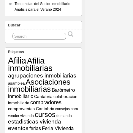
Tendencias del Sector Inmobiliario:
Análisis para el Verano 2024
Buscar
Etiquetas
Afilia
Afilia
inmobiliarias
agrupaciones inmobiliarias
Asociaciones
asamblea
inmobiliarias
Barómetro
inmobiliario
Cantabria
colaboracion
compradores
inmobiliaria
compraventas Cantabria
consejos para
cursos
vender vivienda
demanda
estadisticas vivienda
eventos
Feria Vivienda
ferias