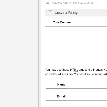
Posted by
Afilia Inmobiliarias
at 09:18
Leave a Reply
Your Comment
You may use these
HTML
tags and attributes:
<
<blockquote cite=""> <cite> <code> <d
Name
E-mail