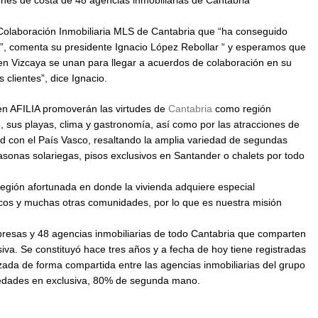
e Colaboración Inmobiliaria MLS de Cantabria que “ha conseguido
n”, comenta su presidente Ignacio López Rebollar “ y esperamos que
 en Vizcaya se unan para llegar a acuerdos de colaboración en su
 clientes”, dice Ignacio.
 en AFILIA promoverán las virtudes de
Cantabria
como región
no, sus playas, clima y gastronomía, así como por las atracciones de
dad con el País Vasco, resaltando la amplia variedad de segundas
asonas solariegas, pisos exclusivos en Santander o chalets por todo
región afortunada en donde la vivienda adquiere especial
cos y muchas otras comunidades, por lo que es nuestra misión
presas y 48 agencias inmobiliarias de todo Cantabria que comparten
va. Se constituyó hace tres años y a fecha de hoy tiene registradas
ada de forma compartida entre las agencias inmobiliarias del grupo
iedades en exclusiva, 80% de segunda mano.