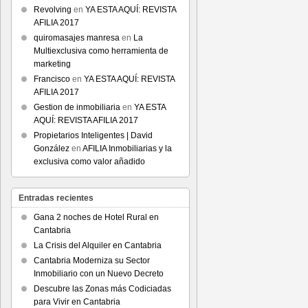
Revolving
en
YA ESTA AQUÍ: REVISTA
AFILIA 2017
quiromasajes manresa
en
La
Multiexclusiva como herramienta de
marketing
Francisco
en
YA ESTA AQUÍ: REVISTA
AFILIA 2017
Gestion de inmobiliaria
en
YA ESTA
AQUÍ: REVISTA AFILIA 2017
Propietarios Inteligentes | David
González
en
AFILIA Inmobiliarias y la
exclusiva como valor añadido
Entradas recientes
Gana 2 noches de Hotel Rural en
Cantabria
La Crisis del Alquiler en Cantabria
Cantabria Moderniza su Sector
Inmobiliario con un Nuevo Decreto
Descubre las Zonas más Codiciadas
para Vivir en Cantabria