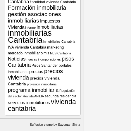
Cantabria
fiscalidad vivienda Cantabria
Formación inmobiliaria
gestión asociaciones
inmobiliarias
Impuestos
Vivienda
Inmobiliarias
informe
inmobiliarias
Cantabria
inmobiliarios Cantabria
IVA vivienda Cantabria
marketing
mercado inmobiliario
mls
MLS Cantabria
pisos
Noticias
nuevas incorporaciones
Cantabria
Pisos Santander
portales
precios
precios
inmobiliarios
vivienda
precios vivienda
Cantabria
profesion inmobiliaria
programa inmobiliaria
Regulación
segunda residencia
del sector
Revista AFILIA
vivienda
servicios inmobiliarios
cantabria
Suffusion theme by Sayontan Sinha