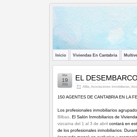
Blog de
LA ASOCIACIÓN DE LOS PROFESIONA
Afilia
Inmobiliarias
Inicio
Viviendas En Cantabria
Multive
Mar
EL DESEMBARCO
19
2011
Afilia
,
Asociaciones inmobiliarias
,
Aso
150 AGENTES DE CANTABRIA EN LA FE
Los profesionales inmobiliarios agrupad
Bilbao
. El Salón Inmobiliarios de Viviend
vizcaína del 1 al 3 de abril
contará en es
de los profesionales inmobiliarios. Dur
(segunda mano) en exclusiva y promocion