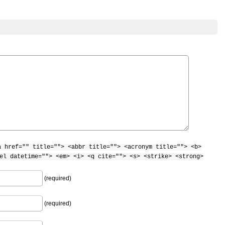
a href="" title=""> <abbr title=""> <acronym title=""> <b>
el datetime=""> <em> <i> <q cite=""> <s> <strike> <strong>
(required)
(required)