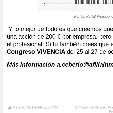
Por Un Portal Profesiona
Y lo mejor de todo es que creemos que 
una acción de 200 € por empresa, pero d
el profesional. Si tu también crees que 
Congreso ViVENCIA
del 25 al 27 de o
Más información a.ceberio@afiliainm
Posted by
Afilia Inmobiliarias
at 17:30
Tagged with:
Congreso Vive
Por