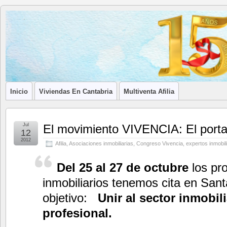
Blog de
LA ASOCIACIÓN DE LOS PROFESIONALES INMOBILIARIOS DE
Afilia
Inmobiliarias
Inicio
Viviendas En Cantabria
Multiventa Afilia
Jul
El movimiento VIVENCIA: El portal 
12
2012
Afilia
,
Asociaciones inmobiliarias
,
Congreso Vivencia
,
expertos inmobil
Del 25 al 27 de octubre
los pro
inmobiliarios tenemos cita en San
objetivo:
Unir al sector inmobili
profesional.