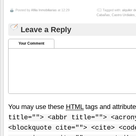
Posted by
Afilia Inmobiliarias
at 12:29
Tagged with:
alquiler 
Cabañas
,
Castro Urdiales
Leave a Reply
Your Comment
You may use these
HTML
tags and attribut
title=""> <abbr title=""> <acron
<blockquote cite=""> <cite> <cod