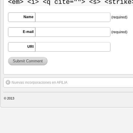
<em> <i> <q cite=""> <s> <strike
Name
(required)
E-mail
(required)
URI
Nuevas incorporaciones en AFILIA
© 2013