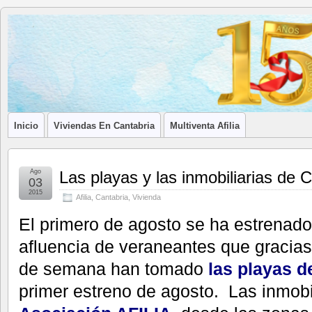
Blog de
LA ASOCIACIÓN DE LOS PROFESIONALES INMOBILIARIOS DE
Afilia
Inmobiliarias
Inicio
Viviendas En Cantabria
Multiventa Afilia
Ago
Las playas y las inmobiliarias de C
03
2015
Afilia
,
Cantabria
,
Vivienda
El primero de agosto se ha estrenad
afluencia de veraneantes que gracias
de semana han tomado
las playas d
primer estreno de agosto. Las inmobi