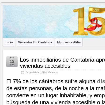
Blog de
LA ASOCIACIÓN DE LOS PROFESIONALES INMOBILIARIOS DE
Afilia
Inmobiliarias
Inicio
Viviendas En Cantabria
Multiventa Afilia
Feb
Los inmobiliarios de Cantabria ap
13
viviendas accesibles
2014
Accesibilidad
,
Afilia
,
Vivienda
El 7% de los cántabros sufre alguna
di
de estas personas, de la noche a la m
convierte en un lugar inhabitable, y em
búsqueda de una vivienda accesible o la