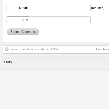
E-mail
(required)
URI
La «voz inmobiliaria unida» en GICA
Asamblea 
© 2013