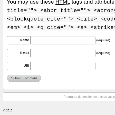
You may use these
HTML
tags and attribut
title=""> <abbr title=""> <acron
<blockquote cite=""> <cite> <cod
<em> <i> <q cite=""> <s> <strike
Name
(required)
E-mail
(required)
URI
Programa de gestión de exclusivas c
© 2013