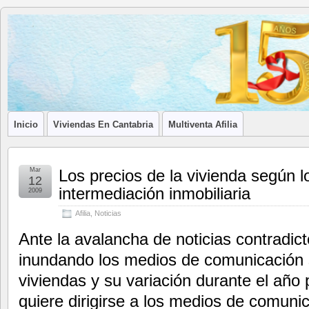
Blog de
LA ASOCIACIÓN DE LOS PROFESIONALES INMOBILIARIOS DE
Afilia
Inmobiliarias
Inicio
Viviendas En Cantabria
Multiventa Afilia
Mar
Los precios de la vivienda según l
12
intermediación inmobiliaria
2009
Afilia
,
Noticias
Ante la avalancha de noticias contradic
inundando los medios de comunicación s
viviendas y su variación durante el año
quiere dirigirse a los medios de comuni