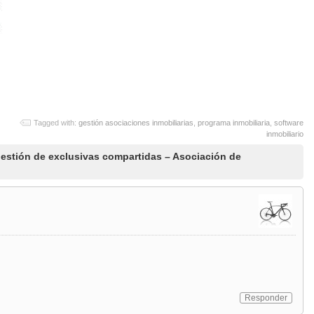
Tagged with:
gestión asociaciones inmobiliarias
,
programa inmobiliaria
,
software
inmobiliario
estión de exclusivas compartidas – Asociación de
Responder