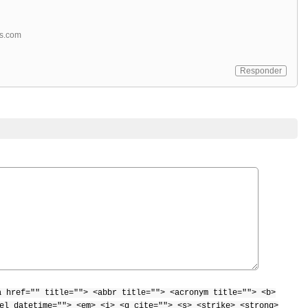
ss.com
Responder
a href="" title=""> <abbr title=""> <acronym title=""> <b>
el datetime=""> <em> <i> <q cite=""> <s> <strike> <strong>