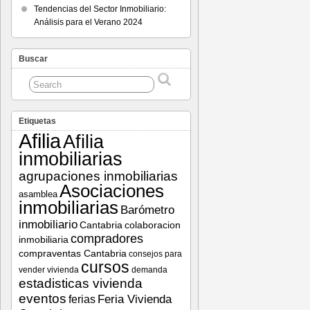
Tendencias del Sector Inmobiliario:
Análisis para el Verano 2024
Buscar
Etiquetas
Afilia
Afilia
inmobiliarias
agrupaciones inmobiliarias
Asociaciones
asamblea
inmobiliarias
Barómetro
inmobiliario
Cantabria
colaboracion
compradores
inmobiliaria
compraventas Cantabria
consejos para
cursos
vender vivienda
demanda
estadisticas vivienda
eventos
Feria Vivienda
ferias