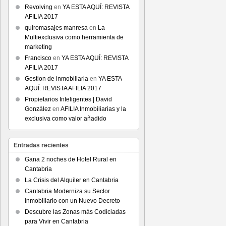
Revolving
en
YA ESTA AQUÍ: REVISTA
AFILIA 2017
quiromasajes manresa
en
La
Multiexclusiva como herramienta de
marketing
Francisco
en
YA ESTA AQUÍ: REVISTA
AFILIA 2017
Gestion de inmobiliaria
en
YA ESTA
AQUÍ: REVISTA AFILIA 2017
Propietarios Inteligentes | David
González
en
AFILIA Inmobiliarias y la
exclusiva como valor añadido
Entradas recientes
Gana 2 noches de Hotel Rural en
Cantabria
La Crisis del Alquiler en Cantabria
Cantabria Moderniza su Sector
Inmobiliario con un Nuevo Decreto
Descubre las Zonas más Codiciadas
para Vivir en Cantabria