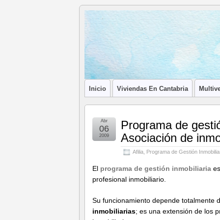
Blog de
LA ASOCIACIÓN DE LOS PROFESIONA
Afilia
Inmobiliarias
Inicio
Viviendas En Cantabria
Multive
Abr
Programa de gestió
06
Asociación de inmo
2009
Afilia
,
Programa de Gestión Inmobilia
El
programa de gestión inmobiliaria
es
profesional inmobiliario.
Su funcionamiento depende totalmente de
inmobiliarias
; es una extensión de los p