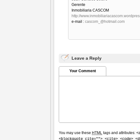
Gerente
Inmobiliaria CASCOM
http://www.inmobiliariacascom.wordpre
e-mail :
cascom_@hotmail.com
Leave a Reply
Your Comment
You may use these
HTML
tags and attributes:
<
<blockquote cite=""> <cite> <code> <d