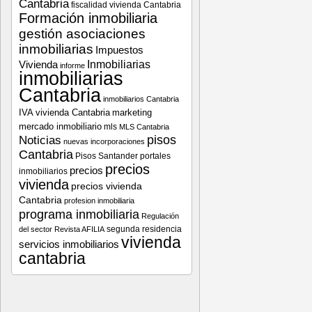
Cantabria
fiscalidad vivienda Cantabria
Formación inmobiliaria
gestión asociaciones
inmobiliarias
Impuestos
Vivienda
Inmobiliarias
informe
inmobiliarias
Cantabria
inmobiliarios Cantabria
IVA vivienda Cantabria
marketing
mercado inmobiliario
mls
MLS Cantabria
pisos
Noticias
nuevas incorporaciones
Cantabria
Pisos Santander
portales
precios
precios
inmobiliarios
vivienda
precios vivienda
Cantabria
profesion inmobiliaria
programa inmobiliaria
Regulación
segunda residencia
del sector
Revista AFILIA
vivienda
servicios inmobiliarios
cantabria