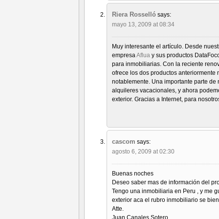
Riera Rosselló
says:
mayo 13, 2009 at 08:34
Muy interesante el artículo. Desde nues
empresa
Aflua
y sus productos DataFoco
para inmobiliarias. Con la reciente reno
ofrece los dos productos anteriorment
notablemente. Una importante parte de 
alquileres vacacionales, y ahora podemo
exterior. Gracias a Internet, para nosotr
cascom
says:
agosto 6, 2009 at 02:30
Buenas noches
Deseo saber mas de información del prog
Tengo una inmobiliaria en Peru , y me g
exterior aca el rubro inmobiliario se bi
Atte.
Juan Canales Sotero