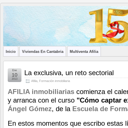
Blog de
LA ASOCIACIÓN DE LOS PROFESIONALES INMOBILIARIOS DE
Afilia
Inmobiliarias
Inicio
Viviendas En Cantabria
Multiventa Afilia
Ene
La exclusiva, un reto sectorial
10
2013
Afilia
,
Formación inmobiliaria
AFILIA inmobiliarias
comienza el cale
y arranca con el curso
"Cómo captar ex
Ángel Gómez
, de la
Escuela de Forma
En estos momentos que escribo estas l