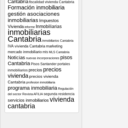
Cantabria
fiscalidad vivienda Cantabria
Formación inmobiliaria
gestión asociaciones
inmobiliarias
Impuestos
Vivienda
Inmobiliarias
informe
inmobiliarias
Cantabria
inmobiliarios Cantabria
IVA vivienda Cantabria
marketing
mercado inmobiliario
mls
MLS Cantabria
pisos
Noticias
nuevas incorporaciones
Cantabria
Pisos Santander
portales
precios
precios
inmobiliarios
vivienda
precios vivienda
Cantabria
profesion inmobiliaria
programa inmobiliaria
Regulación
segunda residencia
del sector
Revista AFILIA
vivienda
servicios inmobiliarios
cantabria