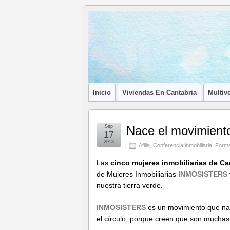
Blog de
LA ASOCIACIÓN DE LOS PROFESIONA
Afilia
Inmobiliarias
Inicio
Viviendas En Cantabria
Multive
Sep
Nace el movimien
17
2013
Afilia
,
Conferencia inmobiliaria
,
Forma
Las
cinco mujeres inmobiliarias de Ca
de Mujeres Inmobiliarias
INMOSISTERS
nuestra tierra verde.
INMOSISTERS
es un movimiento que nac
el círculo, porque creen que son muchas