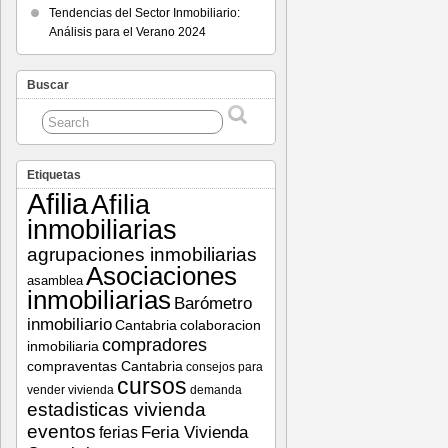
Tendencias del Sector Inmobiliario:
Análisis para el Verano 2024
Buscar
Etiquetas
Afilia
Afilia
inmobiliarias
agrupaciones inmobiliarias
Asociaciones
asamblea
inmobiliarias
Barómetro
inmobiliario
Cantabria
colaboracion
compradores
inmobiliaria
compraventas Cantabria
consejos para
cursos
vender vivienda
demanda
estadisticas vivienda
eventos
Feria Vivienda
ferias