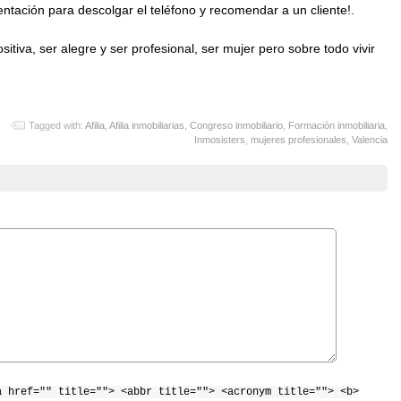
entación para descolgar el teléfono y recomendar a un cliente!.
tiva, ser alegre y ser profesional, ser mujer pero sobre todo vivir
Tagged with:
Afilia
,
Afilia inmobiliarias
,
Congreso inmobiliario
,
Formación inmobiliaria
,
Inmosisters
,
mujeres profesionales
,
Valencia
a href="" title=""> <abbr title=""> <acronym title=""> <b>