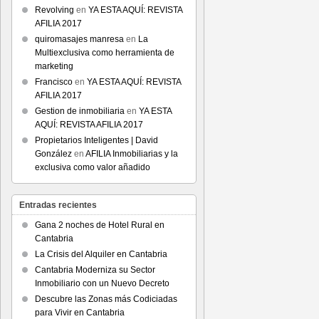
Revolving
en
YA ESTA AQUÍ: REVISTA
AFILIA 2017
quiromasajes manresa
en
La
Multiexclusiva como herramienta de
marketing
Francisco
en
YA ESTA AQUÍ: REVISTA
AFILIA 2017
Gestion de inmobiliaria
en
YA ESTA
AQUÍ: REVISTA AFILIA 2017
Propietarios Inteligentes | David
González
en
AFILIA Inmobiliarias y la
exclusiva como valor añadido
Entradas recientes
Gana 2 noches de Hotel Rural en
Cantabria
La Crisis del Alquiler en Cantabria
Cantabria Moderniza su Sector
Inmobiliario con un Nuevo Decreto
Descubre las Zonas más Codiciadas
para Vivir en Cantabria