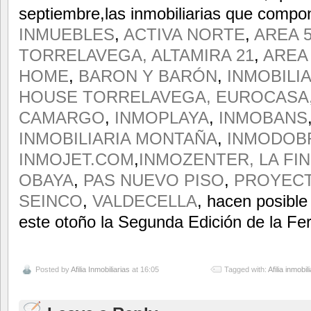
septiembre,las inmobiliarias que comp
INMUEBLES
,
ACTIVA NORTE
,
AREA 
TORRELAVEGA,
ALTAMIRA 21
,
AREA
HOME
,
BARON Y BARÓN
,
INMOBILI
HOUSE TORRELAVEGA,
EUROCASA
CAMARGO
,
INMOPLAYA
,
INMOBANS
INMOBILIARIA MONTAÑA
,
INMODOB
INMOJET.COM
,
INMOZENTER,
LA FI
OBAYA
,
PAS NUEVO PISO
,
PROYECT
SEINCO
,
VALDECELLA
, hacen posible
este otoño la Segunda Edición de la Fer
Posted by
Afilia Inmobiliarias
at 16:05
Tagged with:
Afilia inmobil