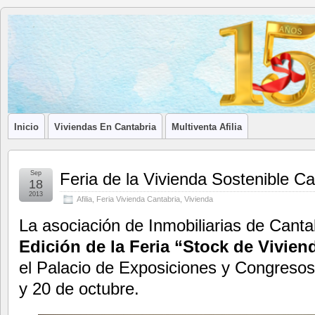
Blog de
LA ASOCIACIÓN DE LOS PROFESIONALES INMOBILIARIOS DE
Afilia
Inmobiliarias
Inicio
Viviendas En Cantabria
Multiventa Afilia
Sep
Feria de la Vivienda Sostenible C
18
2013
Afilia
,
Feria Vivienda Cantabria
,
Vivienda
La asociación de Inmobiliarias de Canta
Edición de la Feria “Stock de Vivien
el Palacio de Exposiciones y Congresos
y 20 de octubre.