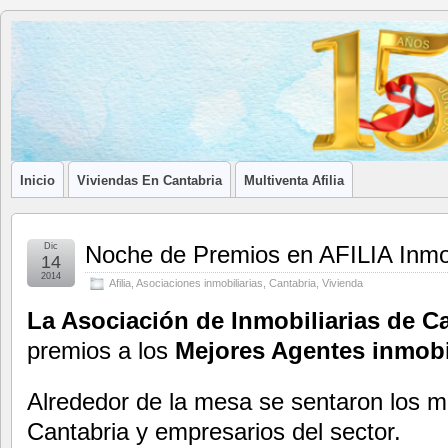
Blog de
LA ASOCIACIÓN DE LOS PROFESIONALES INMOBILIARIOS DE
Afilia
Inmobiliarias
Inicio
Viviendas En Cantabria
Multiventa Afilia
Dic
Noche de Premios en AFILIA Inmob
14
2014
Afilia
,
Asociaciones inmobiliarias
,
Cantabria
,
Vivienda
La Asociación de Inmobiliarias de 
premios a los
Mejores Agentes inmobil
Alrededor de la mesa se sentaron los me
Cantabria y empresarios del sector.