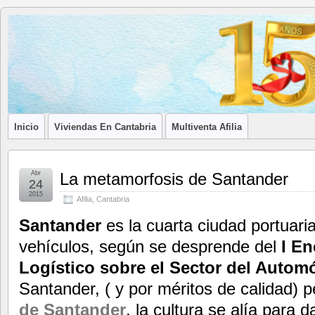
Blog de
LA ASOCIACIÓN DE LOS PROFESIONALES INMOBILIARIOS DE
Afilia
Inmobiliarias
Inicio
Viviendas En Cantabria
Multiventa Afilia
Abr
La metamorfosis de Santander
24
2015
Afilia
,
Cantabria
Santander
es la cuarta ciudad portuari
vehículos, según se desprende del
I En
Logístico sobre el Sector del Automó
Santander, ( y por méritos de calidad)
de Santander
, la cultura se alía para 