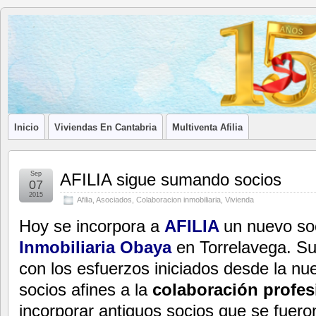
Blog de
LA ASOCIACIÓN DE LOS PROFESIONALES INMOBILIARIOS DE
Afilia
Inmobiliarias
Inicio
Viviendas En Cantabria
Multiventa Afilia
Sep
AFILIA sigue sumando socios
07
2015
Afilia
,
Asociados
,
Colaboracion inmobiliaria
,
Vivienda
Hoy se incorpora a
AFILIA
un nuevo so
Inmobiliaria Obaya
en Torrelavega. Su
con los esfuerzos iniciados desde la nue
socios afines a la
colaboración profes
incorporar antiguos socios que se fuer