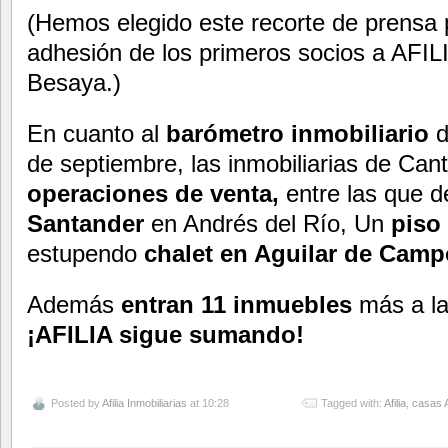
(Hemos elegido este recorte de prensa
adhesión de los primeros socios a AFIL
Besaya.)
En cuanto al
barómetro inmobiliario
d
de septiembre, las inmobiliarias de Can
operaciones de venta,
entre las que 
Santander
en Andrés del Río, Un
piso
estupendo
chalet en Aguilar de Camp
Además
entran 11 inmuebles
más a la
¡AFILIA sigue sumando!
Posted by
Afilia Inmobiliarias
at 10:28
Tagged with:
Afilia
,
casas 