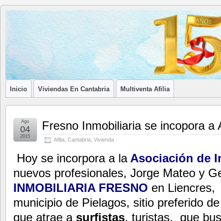
Blog de
LA ASOCIACIÓN DE LOS PROFESIONALES INMOBILIARIOS DE
Afilia
Inmobiliarias
Inicio
Viviendas En Cantabria
Multiventa Afilia
Ago
Fresno Inmobiliaria se incopora a
04
2015
Afilia
,
Cantabria
,
Vivienda
Hoy se incorpora a la
Asociación de I
nuevos profesionales, Jorge Mateo y 
INMOBILIARIA FRESNO
en Liencres, 
municipio de Pielagos, sitio preferido 
que atrae a
surfistas
, turistas, que bu