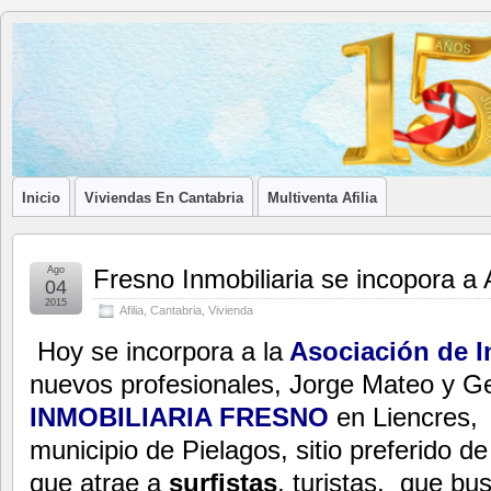
Blog de
LA ASOCIACIÓN DE LOS PROFESIONALES INMOBILIARIOS DE
Afilia
Inmobiliarias
Inicio
Viviendas En Cantabria
Multiventa Afilia
Ago
Fresno Inmobiliaria se incopora a
04
2015
Afilia
,
Cantabria
,
Vivienda
Hoy se incorpora a la
Asociación de I
nuevos profesionales, Jorge Mateo y 
INMOBILIARIA FRESNO
en Liencres, 
municipio de Pielagos, sitio preferido 
que atrae a
surfistas
, turistas, que bu